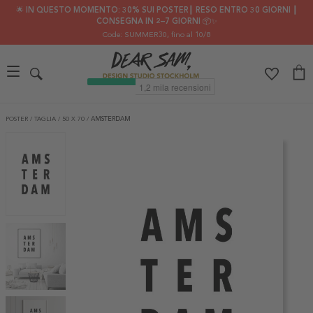
🌟 IN QUESTO MOMENTO: 30% SUI POSTER┃ RESO ENTRO 30 GIORNI ┃
CONSEGNA IN 2–7 GIORNI 📦✨
Code: SUMMER30
, fino al 10/8
POSTER
/
TAGLIA
/
50 X 70
/
AMSTERDAM