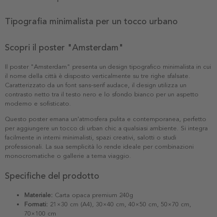
Tipografia minimalista per un tocco urbano
Scopri il poster "Amsterdam"
Il poster "Amsterdam" presenta un design tipografico minimalista in cui
il nome della città è disposto verticalmente su tre righe sfalsate.
Caratterizzato da un font sans-serif audace, il design utilizza un
contrasto netto tra il testo nero e lo sfondo bianco per un aspetto
moderno e sofisticato.
Questo poster emana un'atmosfera pulita e contemporanea, perfetto
per aggiungere un tocco di urban chic a qualsiasi ambiente. Si integra
facilmente in interni minimalisti, spazi creativi, salotti o studi
professionali. La sua semplicità lo rende ideale per combinazioni
monocromatiche o gallerie a tema viaggio.
Specifiche del prodotto
Materiale:
Carta opaca premium 240g
Formati:
21×30 cm (A4), 30×40 cm, 40×50 cm, 50×70 cm,
70×100 cm