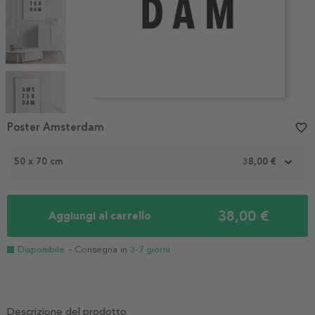
Item
1
Poster Amsterdam
favorite_border
of
4
50 x 70 cm
38,00 €
38,00 €
Aggiungi al carrello
Disponibile
- Consegna in
3-7 giorni
Descrizione del prodotto