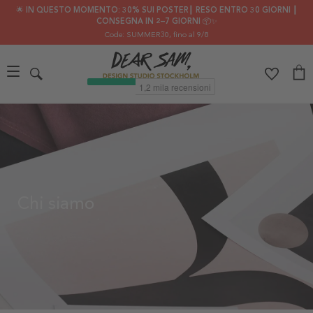
🌟 IN QUESTO MOMENTO: 30% SUI POSTER┃ RESO ENTRO 30 GIORNI ┃
CONSEGNA IN 2–7 GIORNI 📦✨
Code: SUMMER30
, fino al 9/8
Chi siamo