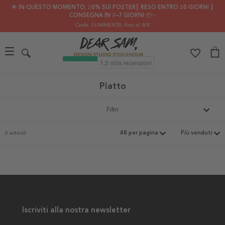
🌟 IN QUESTO MOMENTO: 30% SUI POSTER┃ RESO ENTRO 30 GIORNI ┃
CONSEGNA IN 2–7 GIORNI 📦✨
Code: SUMMER30
, fino al 8/8
Piatto
Filtri
0 articoli
Iscriviti alla nostra newsletter