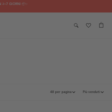
 2–7 GIORNI 📦✨