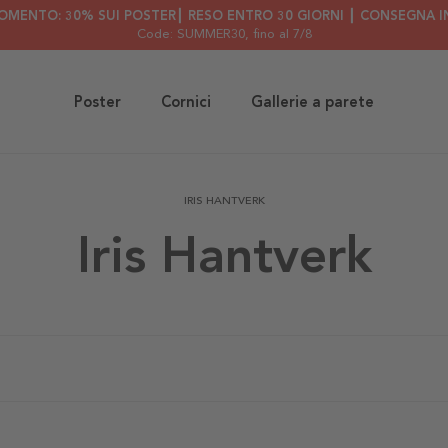
OMENTO: 30% SUI POSTER┃ RESO ENTRO 30 GIORNI ┃ CONSEGNA IN
Code: SUMMER30
, fino al 7/8
Poster
Cornici
Gallerie a parete
IRIS HANTVERK
Iris Hantverk