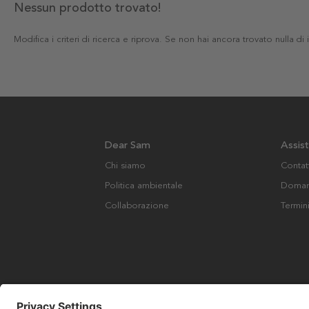
Nessun prodotto trovato!
Modifica i criteri di ricerca e riprova. Se non hai ancora trovato nulla di
Dear Sam
Assis
Chi siamo
Contat
Politica ambientale
Domand
Collaborazione
Termin