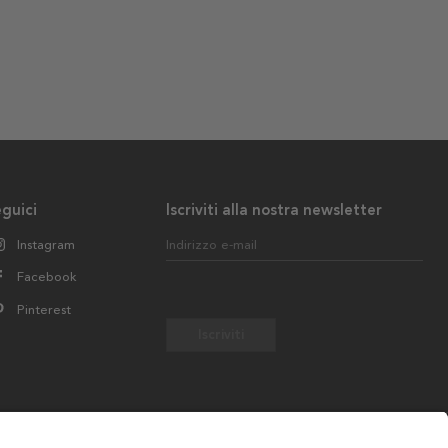
guici
Iscriviti alla nostra newsletter
Instagram
Indirizzo e-mail
Facebook
Pinterest
Iscriviti