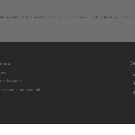
 interessante, torna alla Home e dai un'occhiata ai nostri articoli più venduti!
tenza
Se
taci
e frequenti
i e condizioni generali