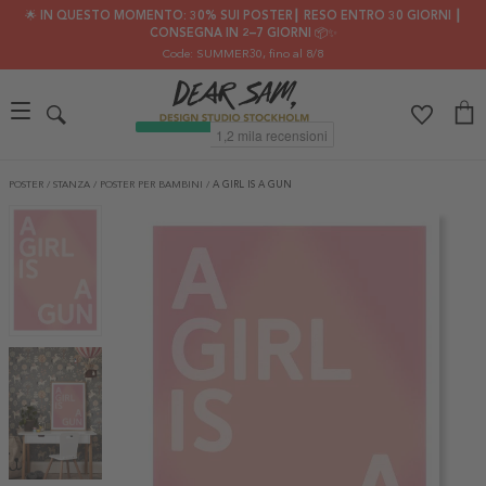
🌟 IN QUESTO MOMENTO: 30% SUI POSTER┃ RESO ENTRO 30 GIORNI ┃
CONSEGNA IN 2–7 GIORNI 📦✨
Code: SUMMER30
, fino al 8/8
POSTER
/
STANZA
/
POSTER PER BAMBINI
/
A GIRL IS A GUN