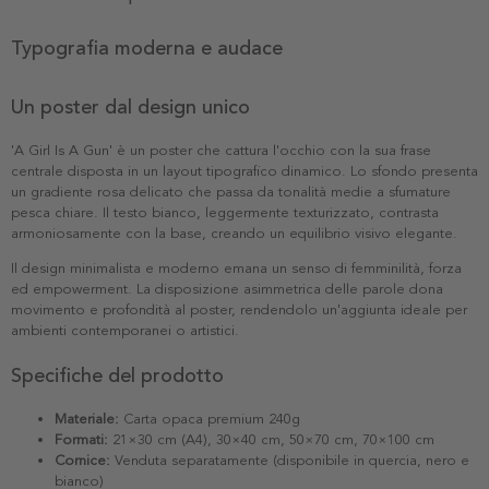
Typografia moderna e audace
Un poster dal design unico
'A Girl Is A Gun' è un poster che cattura l'occhio con la sua frase
centrale disposta in un layout tipografico dinamico. Lo sfondo presenta
un gradiente rosa delicato che passa da tonalità medie a sfumature
pesca chiare. Il testo bianco, leggermente texturizzato, contrasta
armoniosamente con la base, creando un equilibrio visivo elegante.
Il design minimalista e moderno emana un senso di femminilità, forza
ed empowerment. La disposizione asimmetrica delle parole dona
movimento e profondità al poster, rendendolo un'aggiunta ideale per
ambienti contemporanei o artistici.
Specifiche del prodotto
Materiale:
Carta opaca premium 240g
Formati:
21×30 cm (A4), 30×40 cm, 50×70 cm, 70×100 cm
Cornice:
Venduta separatamente (disponibile in quercia, nero e
bianco)