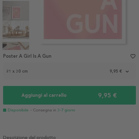
Item
1
Poster A Girl Is A Gun
favorite_border
of
5
21 x 30 cm
9,95 €
9,95 €
Aggiungi al carrello
Disponibile
- Consegna in
3-7 giorni
Descrizione del prodotto