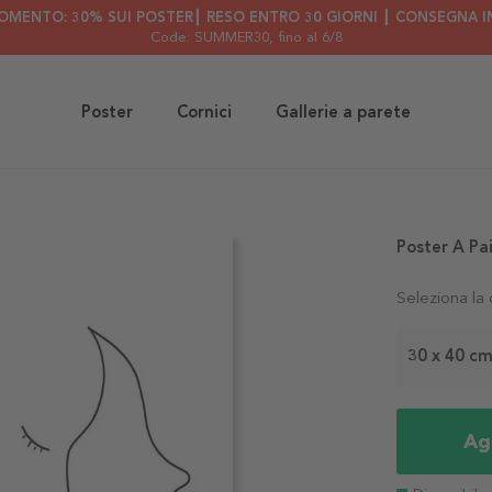
OMENTO: 30% SUI POSTER┃ RESO ENTRO 30 GIORNI ┃ CONSEGNA IN
Code: SUMMER30
, fino al 6/8
Poster
Cornici
Gallerie a parete
Poster A Pai
Seleziona la
30 x 40 c
Agg