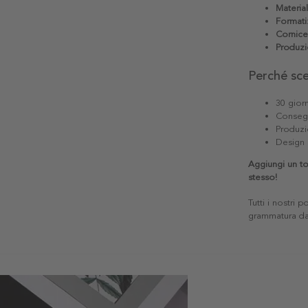
Materia
Formati
Cornice
Produzi
Perché sc
30 giorn
Consegn
Produzi
Design 
Aggiungi un to
stesso!
Tutti i nostri 
grammatura da 