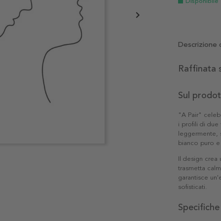
Disponibile
Descrizione 
Raffinata 
Sul prodo
"A Pair" celeb
i profili di du
leggermente, s
bianco puro e 
Il design crea 
trasmetta calm
garantisce un'
sofisticati.
Specifiche