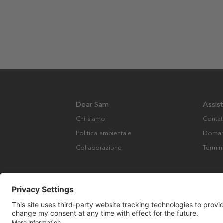
Dear Sam
Assis
Chi siamo
Contat
Politica ambientale
Domand
Collaborazione
Termin