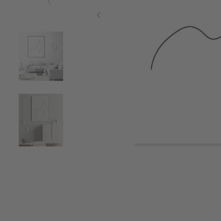
Item
1
of
5