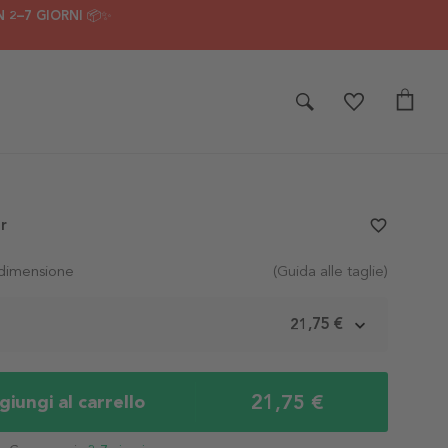
 2–7 GIORNI 📦✨
r
favorite_border
 dimensione
(Guida alle taglie)
m
21,75 €
21,75 €
iungi al carrello