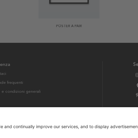
POSTER A PAIR
tenza
Se
taci
e frequenti
i e condizioni generali