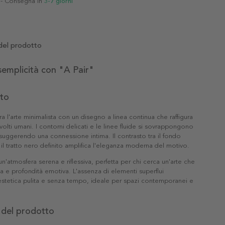
- Consegna in
3-7 giorni
del prodotto
semplicità con "A Pair"
tto
ra l'arte minimalista con un disegno a linea continua che raffigura
e volti umani. I contorni delicati e le linee fluide si sovrappongono
uggerendo una connessione intima. Il contrasto tra il fondo
il tratto nero definito amplifica l'eleganza moderna del motivo.
un'atmosfera serena e riflessiva, perfetta per chi cerca un'arte che
a e profondità emotiva. L'assenza di elementi superflui
estetica pulita e senza tempo, ideale per spazi contemporanei e
 del prodotto