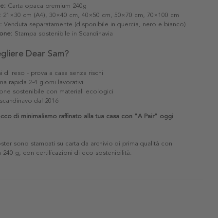
le:
Carta opaca premium 240g
:
21×30 cm (A4), 30×40 cm, 40×50 cm, 50×70 cm, 70×100 cm
:
Venduta separatamente (disponibile in quercia, nero e bianco)
one:
Stampa sostenibile in Scandinavia
egliere Dear Sam?
i di reso - prova a casa senza rischi
a rapida 2-4 giorni lavorativi
one sostenibile con materiali ecologici
scandinavo dal 2016
cco di minimalismo raffinato alla tua casa con "A Pair" oggi
poster sono stampati su carta da archivio di prima qualità con
240 g, con certificazioni di eco-sostenibilità.