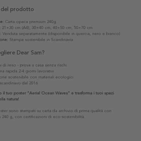
 del prodotto
le:
Carta opaca premium 240g
:
21×30 cm (A4), 30×40 cm, 40×50 cm, 50×70 cm
:
Venduta separatamente (disponibile in quercia, nero e bianco)
one:
Stampa sostenibile in Scandinavia
egliere Dear Sam?
i di reso - prova a casa senza rischi
a rapida 2-4 giorni lavorativi
one sostenibile con materiali ecologici
scandinavo dal 2016
o il tuo poster "Aerial Ocean Waves" e trasforma i tuoi spazi
lla natura!
poster sono stampati su carta da archivio di prima qualità con
240 g, con certificazioni di eco-sostenibilità.