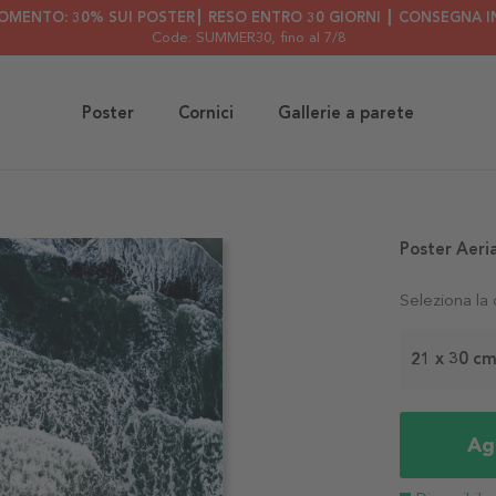
OMENTO: 30% SUI POSTER┃ RESO ENTRO 30 GIORNI ┃ CONSEGNA IN
Code: SUMMER30
, fino al 7/8
Poster
Cornici
Gallerie a parete
Poster Aeri
Seleziona la
21 x 30 c
Agg