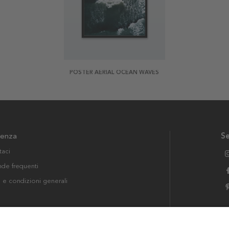
POSTER AERIAL OCEAN WAVES
tenza
Se
taci
e frequenti
i e condizioni generali