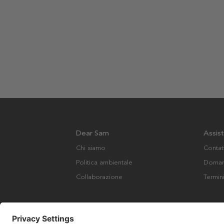
Dear Sam
Assis
Chi siamo
Contat
Politica ambientale
Domand
Collaborazione
Termin