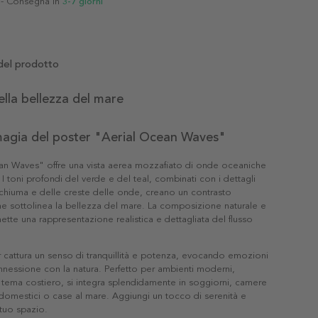
- Consegna in
3-7 giorni
del prodotto
ella bellezza del mare
magia del poster "Aerial Ocean Waves"
n Waves" offre una vista aerea mozzafiato di onde oceaniche
I toni profondi del verde e del teal, combinati con i dettagli
schiuma e delle creste delle onde, creano un contrasto
he sottolinea la bellezza del mare. La composizione naturale e
ette una rappresentazione realistica e dettagliata del flusso
cattura un senso di tranquillità e potenza, evocando emozioni
onnessione con la natura. Perfetto per ambienti moderni,
a tema costiero, si integra splendidamente in soggiorni, camere
ci domestici o case al mare. Aggiungi un tocco di serenità e
tuo spazio.