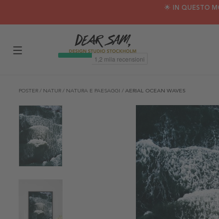
🌟 IN QUESTO M
POSTER
/
NATUR
/
NATURA E PAESAGGI
/
AERIAL OCEAN WAVES