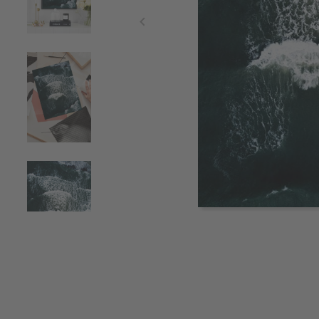
Item
1
of
4