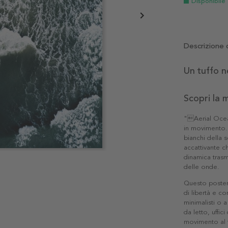
Disponibile
Descrizione 
Un tuffo n
Scopri la 
"Aerial Ocea
in movimento. 
bianchi della 
accattivante c
dinamica trasm
delle onde.
Questo poster 
di libertà e c
minimalisti o 
da letto, uffi
movimento al 