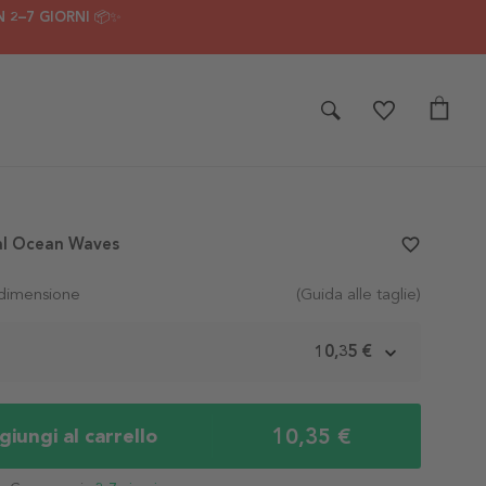
 2–7 GIORNI 📦✨
al Ocean Waves
favorite_border
 dimensione
(Guida alle taglie)
m
10,35 €
10,35 €
iungi al carrello