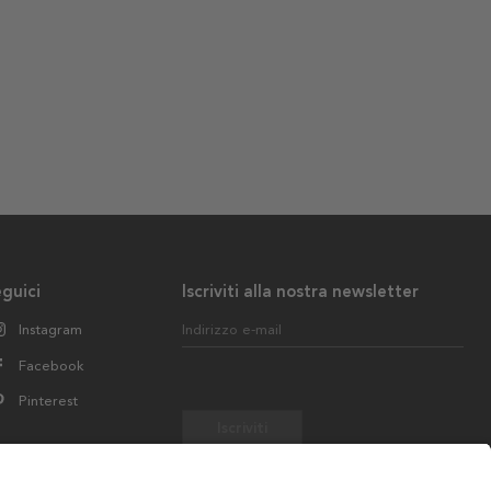
guici
Iscriviti alla nostra newsletter
Instagram
Indirizzo e-mail
Facebook
Pinterest
Iscriviti