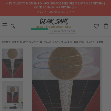
🌟 IN QUESTO MOMENTO: 30% SUI POSTER┃ RESO ENTRO 30 GIORNI ┃
CONSEGNA IN 2–7 GIORNI 📦✨
Code: SUMMER30
, fino al 6/8
POSTER
/
OPERE D'ARTE FAMOSE
/
HILMA AF KLINT
/
ALTARPIECE NO. 2 BY HILMA AF KLINT