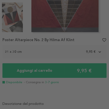
Item
Poster Altarpiece No. 2 By Hilma Af Klint
favorite_border
1
of
3
21 x 30 cm
9,95 €
9,95 €
Aggiungi al carrello
Disponibile
- Consegna in
3-7 giorni
Descrizione del prodotto