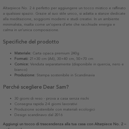
Altarpiece No. 2 è perfetto per aggiungere un tocco mistico e raffinato
a qualsiasi spazio. Grazie al suo stile unico, si adatta a stanze dedicate
alla meditazione, soggiorni moderni e studi creativi. In un ambiente
minimalista, risalta come un'opera d'arte che racchiude energia e
calma in un'unica composizione.
Specifiche del prodotto
Materiale:
Carta opaca premium 240g
Formati:
21×30 cm (A4), 30×40 cm, 50×70 cm
Cornice:
Venduta separatamente (disponibile in quercia, nero e
bianco)
Produzione:
Stampa sostenibile in Scandinavia
Perché scegliere Dear Sam?
30 giorni di reso - prova a casa senza rischi
Consegna rapida 2-4 giorni lavorativi
Produzione sostenibile con materiali ecologici
Design scandinavo dal 2016
Aggiungi un tocco di trascendenza alla tua casa con Altarpiece No. 2 –