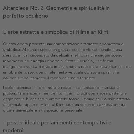
Altarpiece No. 2: Geometria e spiritualità in
perfetto equilibrio
L'arte astratta e simbolica di Hilma af Klint
Questa opera presenta una composizione altamente geometrica e
simbolica. Al centro spicca un grande cerchio dorato, simile a una
sfera cosmica, circondato da delicati anelli ovali che suggeriscono
movimento ed energia universale. Sotto il cerchio, una forma
triangolare invertita si divide in una struttura reticolare nera affiancata da
un vibrante rosso, con un elemento verticale dorato a spirali che
collega simbolicamente il regno celeste e terrestre.
I colori dominanti – oro, nero e rosso – conferiscono intensità e
profondità alla scena, mentre i toni più morbidi come rosa pastello e
grigio tenue bilanciano e ammorbidiscono l'immagine. Lo stile astratto
e spirituale, tipico di Hilma af Klint, crea un senso di connessione tra
ordine universale e introspezione personale.
Il poster ideale per ambienti contemplativi e
moderni