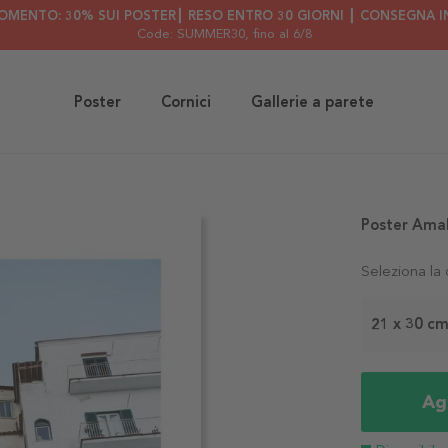
OMENTO: 30% SUI POSTER┃ RESO ENTRO 30 GIORNI ┃ CONSEGNA IN
Code: SUMMER30
, fino al 6/8
Poster
Cornici
Gallerie a parete
Poster Amal
Seleziona la
21 x 30 c
Agg