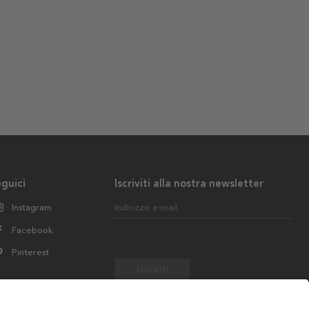
guici
Iscriviti alla nostra newsletter
Instagram
Indirizzo e-mail
Facebook
Pinterest
Iscriviti