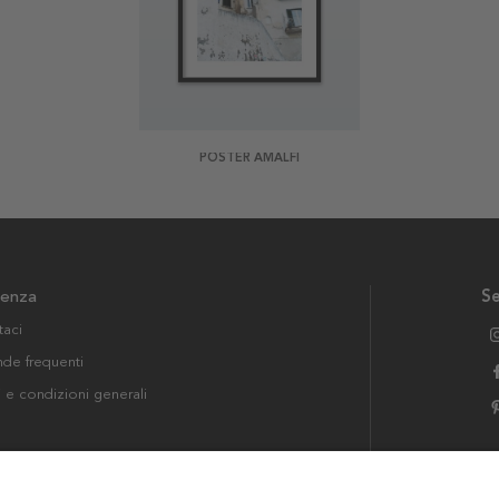
POSTER AMALFI
tenza
Se
taci
e frequenti
i e condizioni generali