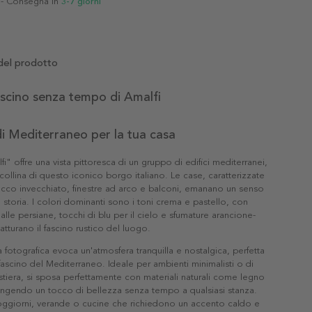
- Consegna in
3-7 giorni
del prodotto
fascino senza tempo di Amalfi
i Mediterraneo per la tua casa
fi" offre una vista pittoresca di un gruppo di edifici mediterranei,
 collina di questo iconico borgo italiano. Le case, caratterizzate
tucco invecchiato, finestre ad arco e balconi, emanano un senso
e storia. I colori dominanti sono i toni crema e pastello, con
alle persiane, tocchi di blu per il cielo e sfumature arancione-
tturano il fascino rustico del luogo.
fotografica evoca un'atmosfera tranquilla e nostalgica, perfetta
 fascino del Mediterraneo. Ideale per ambienti minimalisti o di
stiera, si sposa perfettamente con materiali naturali come legno
ungendo un tocco di bellezza senza tempo a qualsiasi stanza.
soggiorni, verande o cucine che richiedono un accento caldo e