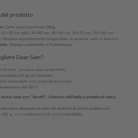
 del prodotto
le:
Carta opaca premium 240g
:
21×30 cm (A4), 30×40 cm, 40×50 cm, 50×70 cm, 70×100 cm
:
Venduta separatamente (disponibile in quercia, nero e bianco)
one:
Stampa sostenibile in Scandinavia
egliere Dear Sam?
i di reso - prova a casa senza rischi
a rapida 2-4 giorni lavorativi
one sostenibile con materiali ecologici
scandinavo dal 2016
la tua casa con "Amalfi", il fascino dell'Italia a portata di mano.
poster sono stampati su carta da archivio di prima qualità con
240 g, con certificazioni di eco-sostenibilità.