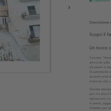
Disponibile
Descrizione 
Scopri il 
Un tocco d
Il poster "Amal
arroccati sulla
da pareti in s
di autenticità 
accenti verdi d
marrone che ca
Questa stampa 
per chi ama il
ispirazione co
e pietra, aggi
Perfetto per 