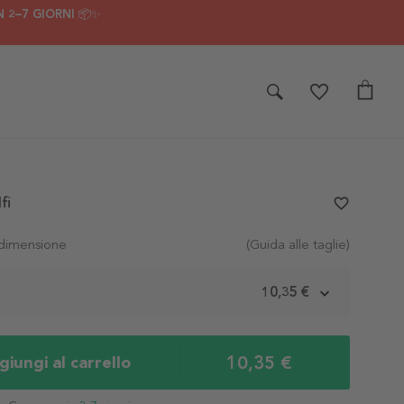
 2–7 GIORNI 📦✨
fi
favorite_border
 dimensione
(Guida alle taglie)
m
10,35 €
10,35 €
iungi al carrello