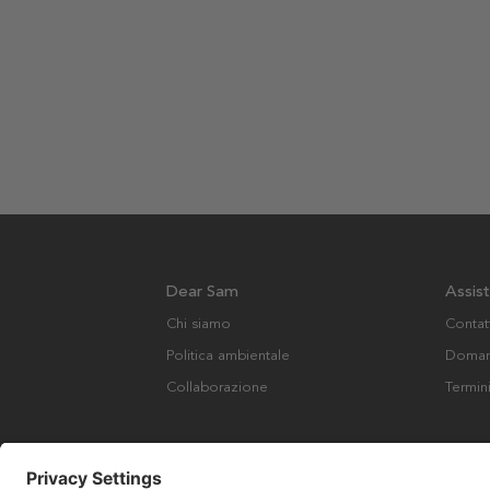
Dear Sam
Assis
Chi siamo
Contat
Politica ambientale
Domand
Collaborazione
Termin