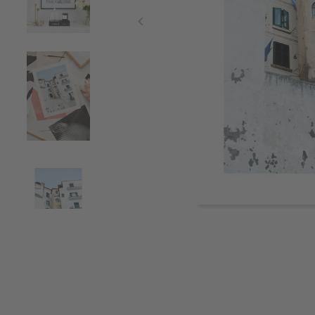
Item
1
of
4