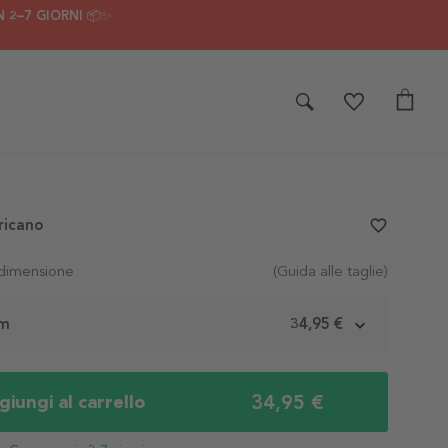
 2–7 GIORNI 📦✨
ricano
favorite_border
 dimensione
(Guida alle taglie)
cm
34,95 €
34,95 €
iungi al carrello