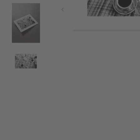
Item
1
of
4