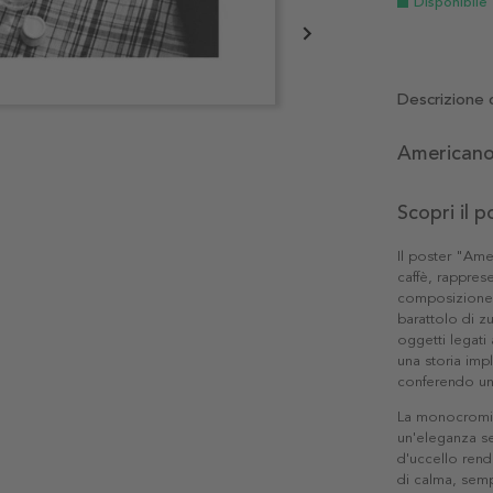
Disponibile
Descrizione 
Americano:
Scopri il 
Il poster "Ame
caffè, rappres
composizione 
barattolo di z
oggetti legat
una storia impl
conferendo uno
La monocromia 
un'eleganza s
d'uccello rend
di calma, sempl