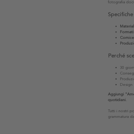
fotografia doc
Specifiche
Materia
Formati
Cornice
Produzi
Perché sc
30 giorn
Consegn
Produzi
Design 
Aggiungi "Ame
quotidiani.
Tutti i nostri 
grammatura da 