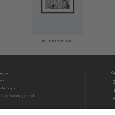
POSTER AMERICANO
tenza
Se
taci
e frequenti
i e condizioni generali