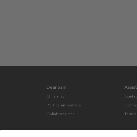
Dear Sam
Assis
Chi siamo
Contat
Politica ambientale
Domand
Collaborazione
Termin