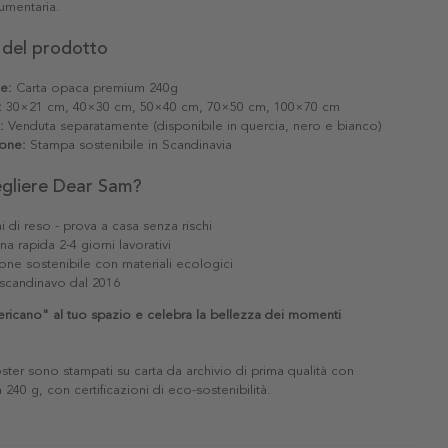
umentaria.
 del prodotto
le:
Carta opaca premium 240g
:
30×21 cm, 40×30 cm, 50×40 cm, 70×50 cm, 100×70 cm
:
Venduta separatamente (disponibile in quercia, nero e bianco)
one:
Stampa sostenibile in Scandinavia
egliere Dear Sam?
i di reso - prova a casa senza rischi
a rapida 2-4 giorni lavorativi
one sostenibile con materiali ecologici
scandinavo dal 2016
ricano" al tuo spazio e celebra la bellezza dei momenti
poster sono stampati su carta da archivio di prima qualità con
240 g, con certificazioni di eco-sostenibilità.