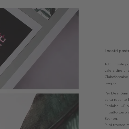
I nostri post
Tutti i nostri
vale a dire una
Clairefontaine 
tempo.
Per Dear Sam l
carta recante 
Ecolabel UE pe
impatto zero s
Svanen.
Puoi trovare 