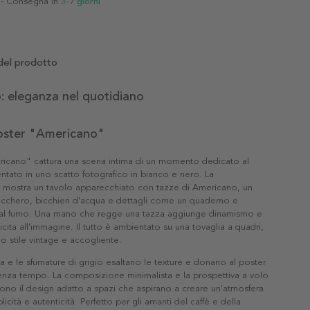
- Consegna in
3-7 giorni
del prodotto
 eleganza nel quotidiano
poster "Americano"
ricano" cattura una scena intima di un momento dedicato al
entato in uno scatto fotografico in bianco e nero. La
mostra un tavolo apparecchiato con tazze di Americano, un
ucchero, bicchieri d'acqua e dettagli come un quaderno e
i al fumo. Una mano che regge una tazza aggiunge dinamismo e
icita all'immagine. Il tutto è ambientato su una tovaglia a quadri,
 stile vintage e accogliente.
e le sfumature di grigio esaltano le texture e donano al poster
enza tempo. La composizione minimalista e la prospettiva a volo
ono il design adatto a spazi che aspirano a creare un'atmosfera
icità e autenticità. Perfetto per gli amanti del caffè e della