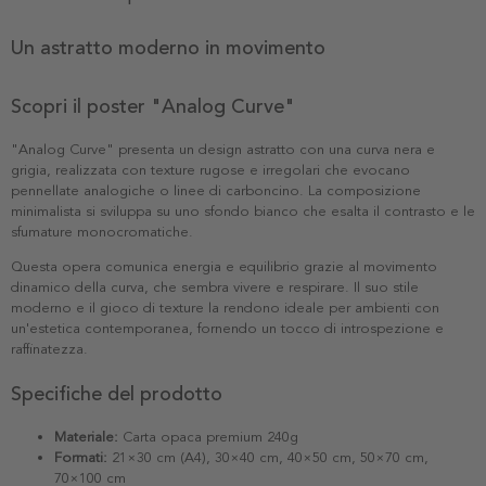
Un astratto moderno in movimento
Scopri il poster "Analog Curve"
"Analog Curve" presenta un design astratto con una curva nera e
grigia, realizzata con texture rugose e irregolari che evocano
pennellate analogiche o linee di carboncino. La composizione
minimalista si sviluppa su uno sfondo bianco che esalta il contrasto e le
sfumature monocromatiche.
Questa opera comunica energia e equilibrio grazie al movimento
dinamico della curva, che sembra vivere e respirare. Il suo stile
moderno e il gioco di texture la rendono ideale per ambienti con
un'estetica contemporanea, fornendo un tocco di introspezione e
raffinatezza.
Specifiche del prodotto
Materiale:
Carta opaca premium 240g
Formati:
21×30 cm (A4), 30×40 cm, 40×50 cm, 50×70 cm,
70×100 cm