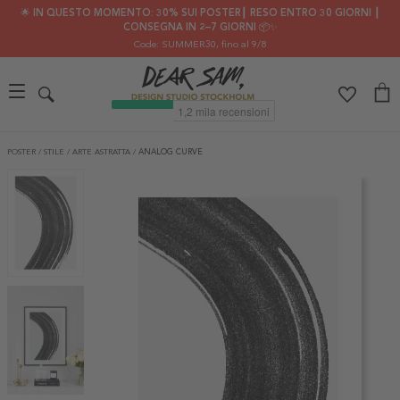
🌟 IN QUESTO MOMENTO: 30% SUI POSTER┃ RESO ENTRO 30 GIORNI ┃
CONSEGNA IN 2–7 GIORNI 📦✨
Code: SUMMER30
, fino al 9/8
POSTER
/
STILE
/
ARTE ASTRATTA
/
ANALOG CURVE