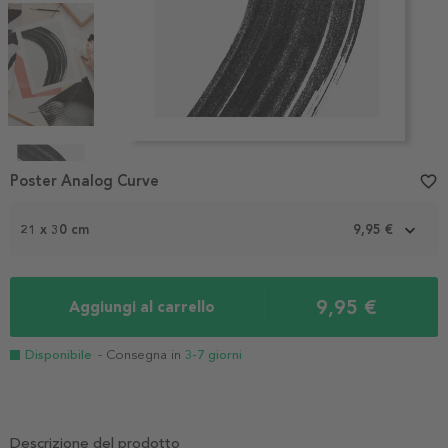
Item
1
Poster Analog Curve
favorite_border
of
4
21 x 30 cm
9,95 €
9,95 €
Aggiungi al carrello
Disponibile
- Consegna in
3-7 giorni
Descrizione del prodotto