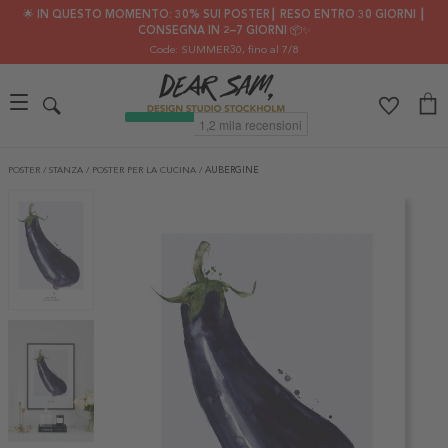
🌟 IN QUESTO MOMENTO: 30% SUI POSTER┃ RESO ENTRO 30 GIORNI ┃
CONSEGNA IN 2–7 GIORNI 📦✨
Code: SUMMER30
, fino al 7/8
POSTER
/
STANZA
/
POSTER PER LA CUCINA
/
AUBERGINE