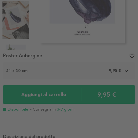
Item
1
Poster Aubergine
favorite_border
of
4
21 x 30 cm
9,95 €
9,95 €
Aggiungi al carrello
Disponibile
- Consegna in
3-7 giorni
Descrizione del prodotto