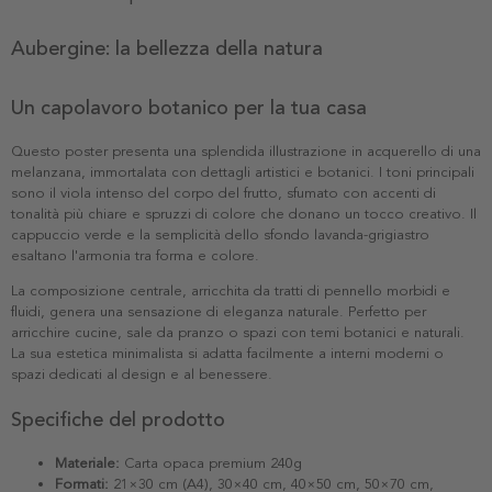
Aubergine: la bellezza della natura
Un capolavoro botanico per la tua casa
Questo poster presenta una splendida illustrazione in acquerello di una
melanzana, immortalata con dettagli artistici e botanici. I toni principali
sono il viola intenso del corpo del frutto, sfumato con accenti di
tonalità più chiare e spruzzi di colore che donano un tocco creativo. Il
cappuccio verde e la semplicità dello sfondo lavanda-grigiastro
esaltano l'armonia tra forma e colore.
La composizione centrale, arricchita da tratti di pennello morbidi e
fluidi, genera una sensazione di eleganza naturale. Perfetto per
arricchire cucine, sale da pranzo o spazi con temi botanici e naturali.
La sua estetica minimalista si adatta facilmente a interni moderni o
spazi dedicati al design e al benessere.
Specifiche del prodotto
Materiale:
Carta opaca premium 240g
Formati:
21×30 cm (A4), 30×40 cm, 40×50 cm, 50×70 cm,