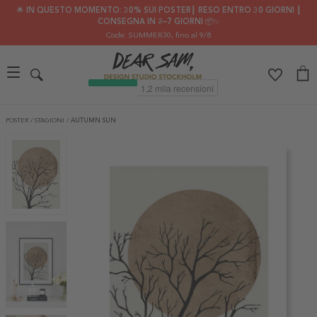
🌟 IN QUESTO MOMENTO: 30% SUI POSTER┃ RESO ENTRO 30 GIORNI ┃
CONSEGNA IN 2–7 GIORNI 📦✨
Code: SUMMER30
, fino al 9/8
POSTER
/
STAGIONI
/
AUTUMN SUN