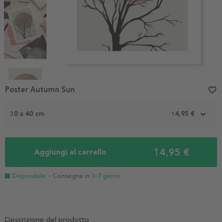
Item
1
Poster Autumn Sun
favorite_border
of
4
30 x 40 cm
14,95 €
14,95 €
Aggiungi al carrello
Disponibile
- Consegna in
3-7 giorni
Descrizione del prodotto