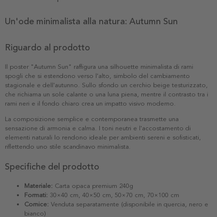
Un'ode minimalista alla natura: Autumn Sun
Riguardo al prodotto
Il poster "Autumn Sun" raffigura una silhouette minimalista di rami
spogli che si estendono verso l'alto, simbolo del cambiamento
stagionale e dell'autunno. Sullo sfondo un cerchio beige testurizzato,
che richiama un sole calante o una luna piena, mentre il contrasto tra i
rami neri e il fondo chiaro crea un impatto visivo moderno.
La composizione semplice e contemporanea trasmette una
sensazione di armonia e calma. I toni neutri e l'accostamento di
elementi naturali lo rendono ideale per ambienti sereni e sofisticati,
riflettendo uno stile scandinavo minimalista.
Specifiche del prodotto
Materiale:
Carta opaca premium 240g
Formati:
30×40 cm, 40×50 cm, 50×70 cm, 70×100 cm
Cornice:
Venduta separatamente (disponibile in quercia, nero e
bianco)