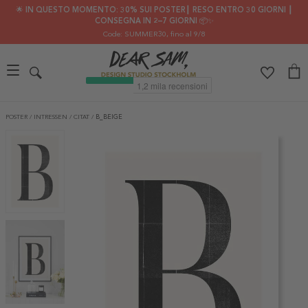
🌟 IN QUESTO MOMENTO: 30% SUI POSTER┃ RESO ENTRO 30 GIORNI ┃
CONSEGNA IN 2–7 GIORNI 📦✨
Code: SUMMER30
, fino al 9/8
POSTER
/
INTRESSEN
/
CITAT
/
B_BEIGE