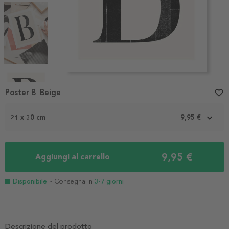
Item
1
Poster B_Beige
favorite_border
of
6
21 x 30 cm
9,95 €
9,95 €
Aggiungi al carrello
Disponibile
- Consegna in
3-7 giorni
Descrizione del prodotto