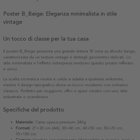
Poster B_Beige: Eleganza minimalista in stile
vintage
Un tocco di classe per la tua casa
Il poster B_Beige presenta una grande lettera 'B' nera su sfondo beige,
caratterizzata da un texture vintage e dettagli geometrici delicati. Lo
stile minimalista e l'effetto letterpress rendono questo poster raffinato
e unico.
La scelta cromatica neutra e calda si adatta a qualsiasi ambiente,
mentre il design tipografico dona un tocco moderno con richiamo
classico. Perfetto per soggiorni, uffici o spazi creativi con uno stile
industriale o scandinavo.
Specifiche del prodotto
Materiale:
Carta opaca premium 240g
Formati:
21×30 cm (A4), 30×40 cm, 40×50 cm, 50×70 cm,
70×100 cm
Cornice:
Venduta separatamente (disponibile in quercia, nero e