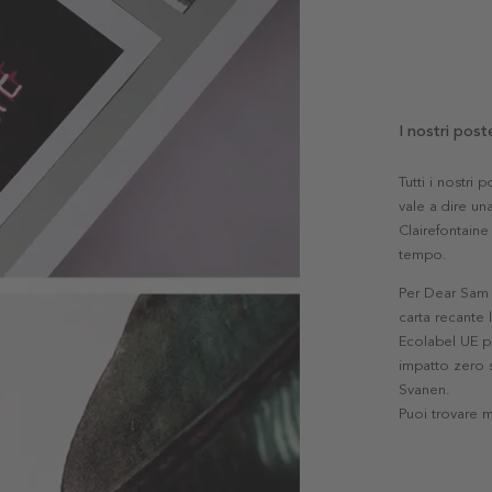
I nostri post
Tutti i nostri
vale a dire una
Clairefontaine 
tempo.
Per Dear Sam l
carta recante 
Ecolabel UE pe
impatto zero s
Svanen.
Puoi trovare 