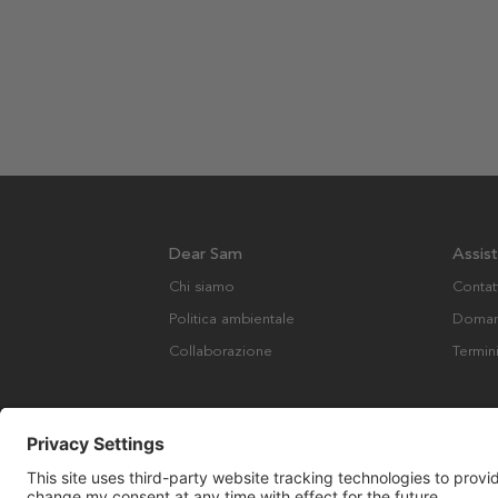
Dear Sam
Assis
Chi siamo
Contat
Politica ambientale
Domand
Collaborazione
Termin