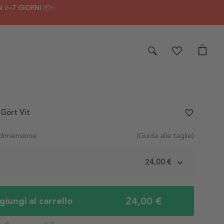
 2–7 GIORNI 📦✨
 Gört Vit
favorite_border
 dimensione
(Guida alle taglie)
m
24,00 €
24,00 €
iungi al carrello