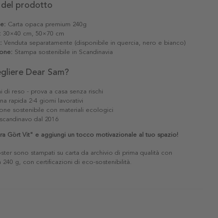
 del prodotto
le:
Carta opaca premium 240g
:
30×40 cm, 50×70 cm
:
Venduta separatamente (disponibile in quercia, nero e bianco)
one:
Stampa sostenibile in Scandinavia
egliere Dear Sam?
i di reso - prova a casa senza rischi
a rapida 2-4 giorni lavorativi
one sostenibile con materiali ecologici
scandinavo dal 2016
ra Gört Vit" e aggiungi un tocco motivazionale al tuo spazio!
poster sono stampati su carta da archivio di prima qualità con
240 g, con certificazioni di eco-sostenibilità.