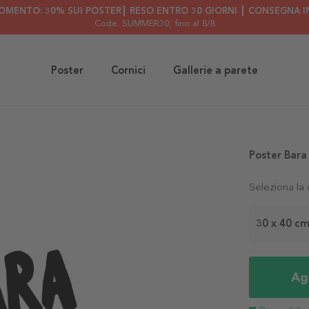
OMENTO: 30% SUI POSTER┃ RESO ENTRO 30 GIORNI ┃ CONSEGNA IN
Code: SUMMER30
, fino al 8/8
Poster
Cornici
Gallerie a parete
Poster Bara
Seleziona la
30 x 40 c
Agg