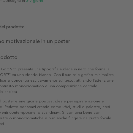
- Consegna in
3-7 giorni
del prodotto
o motivazionale in un poster
prodotto
a Gört Vit" presenta una tipografia audace in nero che forma la
RT!" su uno sfondo bianco. Con il suo stile grafico minimalista,
lice si concentra esclusivamente sul testo, attirando l'attenzione
contrasto monocromatico e una composizione centrale
bilanciata.
l poster è energica e positiva, ideale per ispirare azione e
 Perfetto per spazi creativi come uffici, studi o palestre, così
enti contemporanei o scandinavi. Si combina bene con
eutre o monocromatiche e può anche fungere da punto focale
ati.