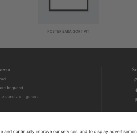
POSTER BARA GÖRT VIT
tenza
Se
taci
e frequenti
i e condizioni generali