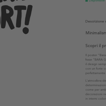
Disponibile
Descrizione 
Minimalism
Scopri il 
Il poster "Bar
frase "BARA GÖ
il design semp
con un forte 
perfettamente 
L'atmosfera de
determinazione.
come per ambi
decorazioni n
in interni color