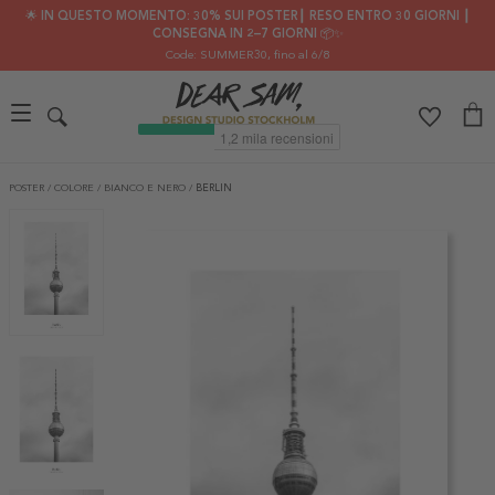
🌟 IN QUESTO MOMENTO: 30% SUI POSTER┃ RESO ENTRO 30 GIORNI ┃
CONSEGNA IN 2–7 GIORNI 📦✨
Code: SUMMER30
, fino al 6/8
POSTER
/
COLORE
/
BIANCO E NERO
/
BERLIN