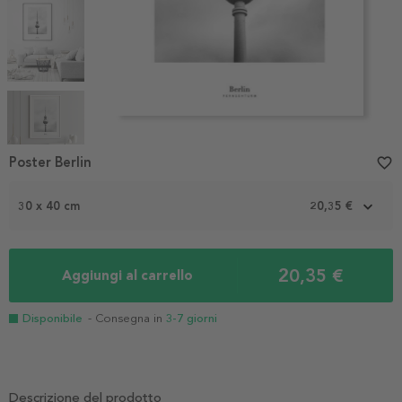
Item
1
Poster Berlin
favorite_border
of
5
30 x 40 cm
20,35 €
20,35 €
Aggiungi al carrello
Disponibile
- Consegna in
3-7 giorni
Descrizione del prodotto