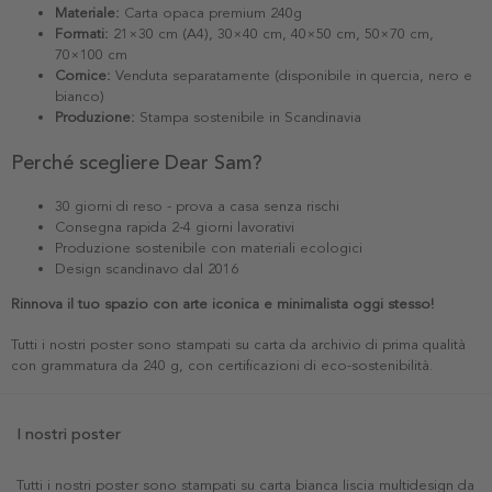
Materiale:
Carta opaca premium 240g
Formati:
21×30 cm (A4), 30×40 cm, 40×50 cm, 50×70 cm,
70×100 cm
Cornice:
Venduta separatamente (disponibile in quercia, nero e
bianco)
Produzione:
Stampa sostenibile in Scandinavia
Perché scegliere Dear Sam?
30 giorni di reso - prova a casa senza rischi
Consegna rapida 2-4 giorni lavorativi
Produzione sostenibile con materiali ecologici
Design scandinavo dal 2016
Rinnova il tuo spazio con arte iconica e minimalista oggi stesso!
Tutti i nostri poster sono stampati su carta da archivio di prima qualità
con grammatura da 240 g, con certificazioni di eco-sostenibilità.
I nostri poster
Tutti i nostri poster sono stampati su carta bianca liscia multidesign da