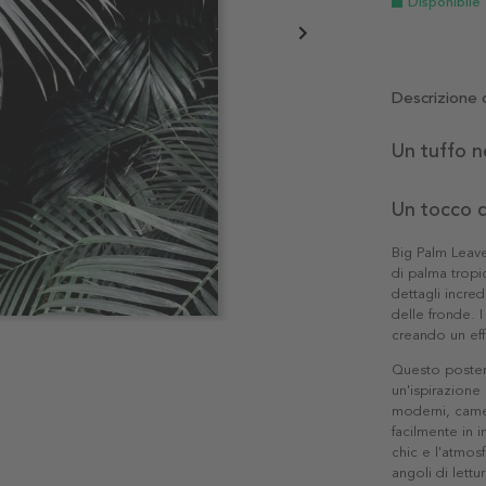
Disponibile
Descrizione 
Un tuffo n
Un tocco d
Big Palm Leave
di palma tropi
dettagli incred
delle fronde. 
creando un eff
Questo poster 
un'ispirazione
moderni, camere
facilmente in i
chic e l'atmos
angoli di lettur