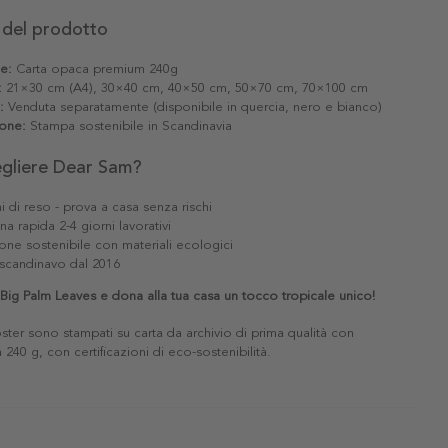
 del prodotto
le:
Carta opaca premium 240g
:
21×30 cm (A4), 30×40 cm, 40×50 cm, 50×70 cm, 70×100 cm
:
Venduta separatamente (disponibile in quercia, nero e bianco)
one:
Stampa sostenibile in Scandinavia
egliere Dear Sam?
i di reso - prova a casa senza rischi
a rapida 2-4 giorni lavorativi
one sostenibile con materiali ecologici
scandinavo dal 2016
Big Palm Leaves e dona alla tua casa un tocco tropicale unico!
poster sono stampati su carta da archivio di prima qualità con
240 g, con certificazioni di eco-sostenibilità.