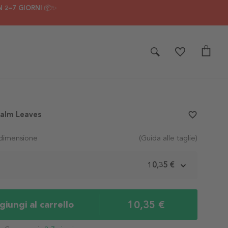
 2–7 GIORNI 📦✨
Palm Leaves
favorite_border
 dimensione
(Guida alle taglie)
m
10,35 €
10,35 €
iungi al carrello