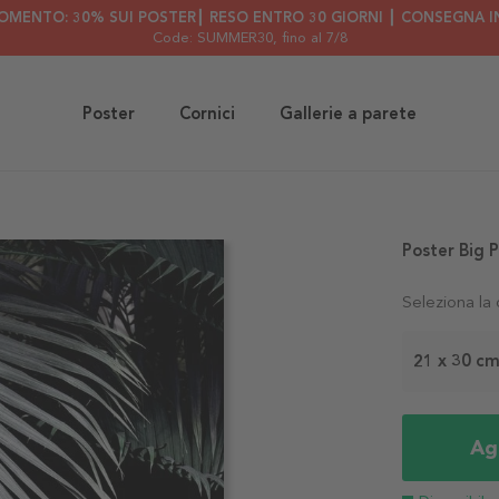
OMENTO: 30% SUI POSTER┃ RESO ENTRO 30 GIORNI ┃ CONSEGNA IN
Code: SUMMER30
, fino al 7/8
Poster
Cornici
Gallerie a parete
Poster Big 
Seleziona la
21 x 30 c
Agg