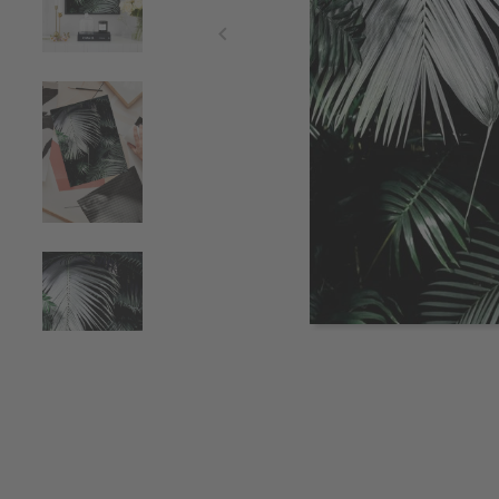
Item
1
of
5