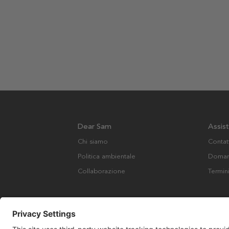
Dear Sam
Assis
Chi siamo
Contat
Politica ambientale
Domand
Collaborazione
Termin