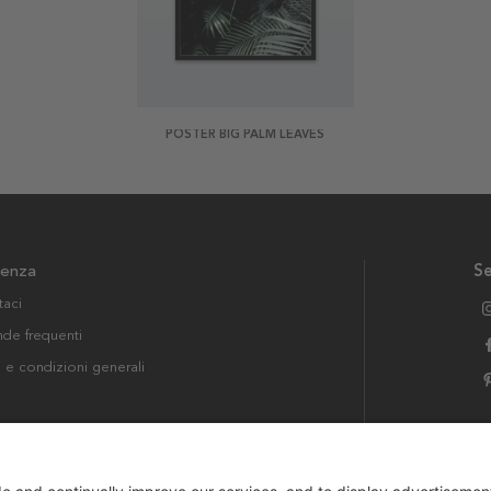
POSTER BIG PALM LEAVES
tenza
Se
taci
e frequenti
i e condizioni generali