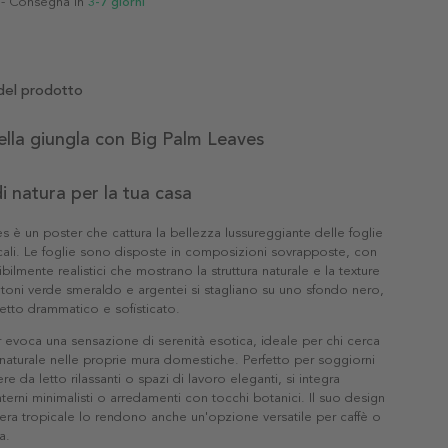
- Consegna in
3-7 giorni
del prodotto
ella giungla con Big Palm Leaves
i natura per la tua casa
s è un poster che cattura la bellezza lussureggiante delle foglie
cali. Le foglie sono disposte in composizioni sovrapposte, con
ibilmente realistici che mostrano la struttura naturale e la texture
I toni verde smeraldo e argentei si stagliano su uno sfondo nero,
etto drammatico e sofisticato.
evoca una sensazione di serenità esotica, ideale per chi cerca
 naturale nelle proprie mura domestiche. Perfetto per soggiorni
 da letto rilassanti o spazi di lavoro eleganti, si integra
nterni minimalisti o arredamenti con tocchi botanici. Il suo design
fera tropicale lo rendono anche un'opzione versatile per caffè o
a.