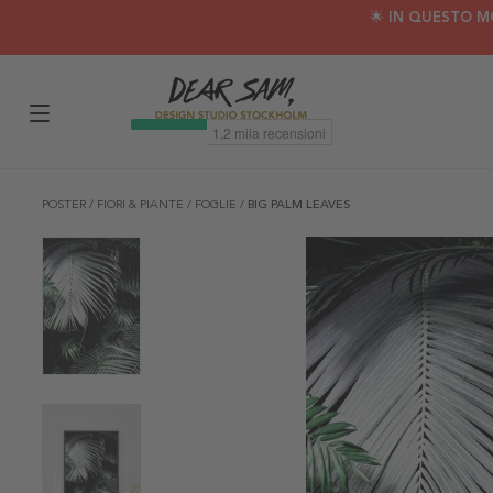
🌟 IN QUESTO M
POSTER
/
FIORI & PIANTE
/
FOGLIE
/
BIG PALM LEAVES