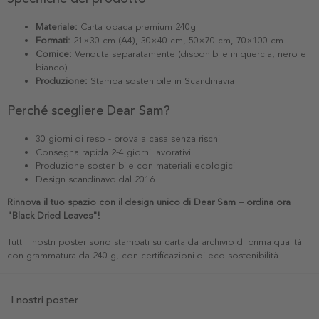
Materiale:
Carta opaca premium 240g
Formati:
21×30 cm (A4), 30×40 cm, 50×70 cm, 70×100 cm
Cornice:
Venduta separatamente (disponibile in quercia, nero e
bianco)
Produzione:
Stampa sostenibile in Scandinavia
Perché scegliere Dear Sam?
30 giorni di reso - prova a casa senza rischi
Consegna rapida 2-4 giorni lavorativi
Produzione sostenibile con materiali ecologici
Design scandinavo dal 2016
Rinnova il tuo spazio con il design unico di Dear Sam – ordina ora
"Black Dried Leaves"!
Tutti i nostri poster sono stampati su carta da archivio di prima qualità
con grammatura da 240 g, con certificazioni di eco-sostenibilità.
I nostri poster