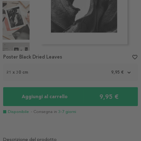
Item
1
Poster Black Dried Leaves
favorite_border
of
4
21 x 30 cm
9,95 €
9,95 €
Aggiungi al carrello
Disponibile
- Consegna in
3-7 giorni
Descrizione del prodotto