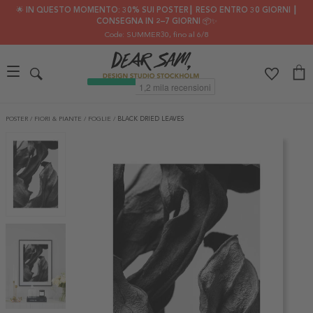
🌟 IN QUESTO MOMENTO: 30% SUI POSTER┃ RESO ENTRO 30 GIORNI ┃
CONSEGNA IN 2–7 GIORNI 📦✨
Code: SUMMER30
, fino al 6/8
POSTER
/
FIORI & PIANTE
/
FOGLIE
/
BLACK DRIED LEAVES