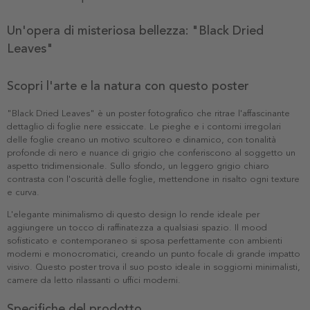
Un'opera di misteriosa bellezza: "Black Dried
Leaves"
Scopri l'arte e la natura con questo poster
"Black Dried Leaves" è un poster fotografico che ritrae l'affascinante
dettaglio di foglie nere essiccate. Le pieghe e i contorni irregolari
delle foglie creano un motivo scultoreo e dinamico, con tonalità
profonde di nero e nuance di grigio che conferiscono al soggetto un
aspetto tridimensionale. Sullo sfondo, un leggero grigio chiaro
contrasta con l'oscurità delle foglie, mettendone in risalto ogni texture
e curva.
L'elegante minimalismo di questo design lo rende ideale per
aggiungere un tocco di raffinatezza a qualsiasi spazio. Il mood
sofisticato e contemporaneo si sposa perfettamente con ambienti
moderni e monocromatici, creando un punto focale di grande impatto
visivo. Questo poster trova il suo posto ideale in soggiorni minimalisti,
camere da letto rilassanti o uffici moderni.
Specifiche del prodotto