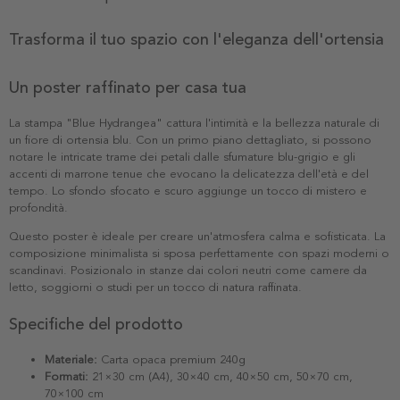
Trasforma il tuo spazio con l'eleganza dell'ortensia
Un poster raffinato per casa tua
La stampa "Blue Hydrangea" cattura l'intimità e la bellezza naturale di
un fiore di ortensia blu. Con un primo piano dettagliato, si possono
notare le intricate trame dei petali dalle sfumature blu-grigio e gli
accenti di marrone tenue che evocano la delicatezza dell'età e del
tempo. Lo sfondo sfocato e scuro aggiunge un tocco di mistero e
profondità.
Questo poster è ideale per creare un'atmosfera calma e sofisticata. La
composizione minimalista si sposa perfettamente con spazi moderni o
scandinavi. Posizionalo in stanze dai colori neutri come camere da
letto, soggiorni o studi per un tocco di natura raffinata.
Specifiche del prodotto
Materiale:
Carta opaca premium 240g
Formati:
21×30 cm (A4), 30×40 cm, 40×50 cm, 50×70 cm,
70×100 cm