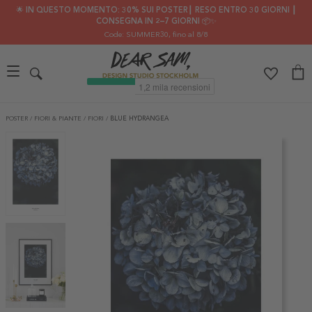
🌟 IN QUESTO MOMENTO: 30% SUI POSTER┃ RESO ENTRO 30 GIORNI ┃
CONSEGNA IN 2–7 GIORNI 📦✨
Code: SUMMER30
, fino al 8/8
POSTER
/
FIORI & PIANTE
/
FIORI
/
BLUE HYDRANGEA