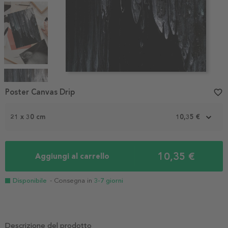
Item
1
Poster Canvas Drip
favorite_border
of
4
21 x 30 cm
10,35 €
10,35 €
Aggiungi al carrello
Disponibile
- Consegna in
3-7 giorni
Descrizione del prodotto