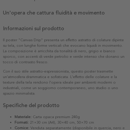
Un'opera che cattura fluidità e movimento
Informazioni sul prodotto
Il poster "Canvas Drip" presenta un effetto astratto di colature dipinte
su tela, con lunghe forme verticali che evocano liquidi in movimento.
La composizione è arricchita da tonalità di nero, grigio e bianco
sporco, con accenti di verde petrolio e verde intenso che donano un
tocco di contrasto fresco.
Con il suo stile astratto-espressionista, questo poster trasmette
un'atmosfera drammatica e sofisticata. L'effetto delle colature e la
texture della tela rendono l'opera ideale per ambienti moderni o
industriali, come un soggiorno contemporaneo, uno studio o uno
spazio minimalista.
Specifiche del prodotto
Materiale:
Carta opaca premium 240g
Formati:
21×30 cm (A4), 30×40 cm, 50×70 cm
Cornice:
Venduta separatamente (disponibile in quercia, nero e