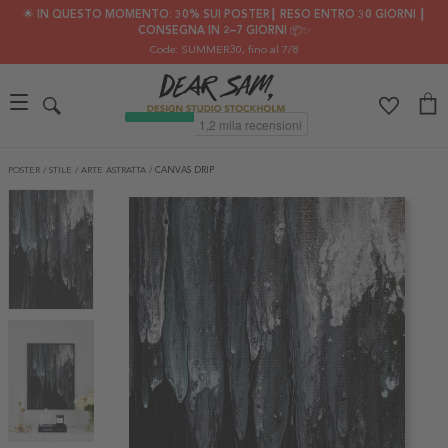
🌟 IN QUESTO MOMENTO: 30% SUI POSTER┃ RESO ENTRO 30 GIORNI ┃
CONSEGNA IN 2–7 GIORNI 📦✨
Code: SUMMER30
, fino al 7/8
POSTER
/
STILE
/
ARTE ASTRATTA
/
CANVAS DRIP