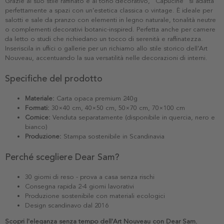
Grazie al suo stile raffinato e al tono decorativo, "Capucine" si adatta
perfettamente a spazi con un’estetica classica o vintage. È ideale per
salotti e sale da pranzo con elementi in legno naturale, tonalità neutre
o complementi decorativi botanic-inspired. Perfetta anche per camere
da letto o studi che richiedano un tocco di serenità e raffinatezza.
Inseriscila in uffici o gallerie per un richiamo allo stile storico dell’Art
Nouveau, accentuando la sua versatilità nelle decorazioni di interni.
Specifiche del prodotto
Materiale:
Carta opaca premium 240g
Formati:
30×40 cm, 40×50 cm, 50×70 cm, 70×100 cm
Cornice:
Venduta separatamente (disponibile in quercia, nero e
bianco)
Produzione:
Stampa sostenibile in Scandinavia
Perché scegliere Dear Sam?
30 giorni di reso - prova a casa senza rischi
Consegna rapida 2-4 giorni lavorativi
Produzione sostenibile con materiali ecologici
Design scandinavo dal 2016
Scopri l'eleganza senza tempo dell'Art Nouveau con Dear Sam.