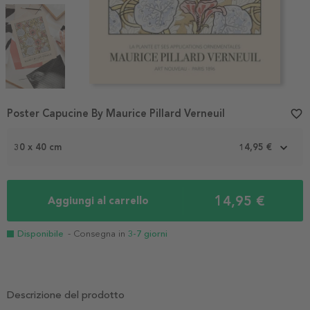
Item
Poster Capucine By Maurice Pillard Verneuil
favorite_border
1
of
3
30 x 40 cm
14,95 €
14,95 €
Aggiungi al carrello
Disponibile
- Consegna in
3-7 giorni
Descrizione del prodotto