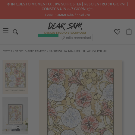
🌟 IN QUESTO MOMENTO: 30% SUI POSTER┃ RESO ENTRO 30 GIORNI ┃
CONSEGNA IN 2–7 GIORNI 📦✨
Code: SUMMER30
, fino al 7/8
POSTER
/
OPERE D'ARTE FAMOSE
/
CAPUCINE BY MAURICE PILLARD VERNEUIL