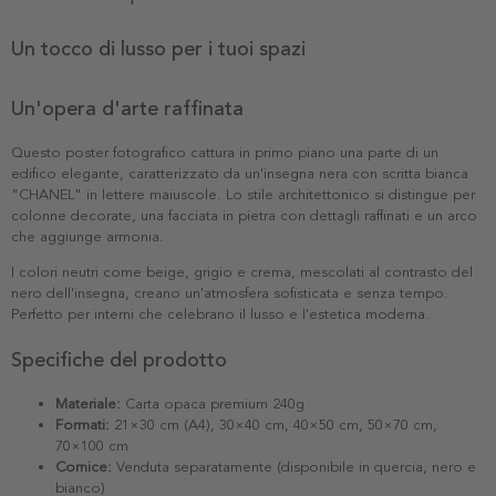
Un tocco di lusso per i tuoi spazi
Un'opera d'arte raffinata
Questo poster fotografico cattura in primo piano una parte di un
edifico elegante, caratterizzato da un'insegna nera con scritta bianca
"CHANEL" in lettere maiuscole. Lo stile architettonico si distingue per
colonne decorate, una facciata in pietra con dettagli raffinati e un arco
che aggiunge armonia.
I colori neutri come beige, grigio e crema, mescolati al contrasto del
nero dell'insegna, creano un'atmosfera sofisticata e senza tempo.
Perfetto per interni che celebrano il lusso e l'estetica moderna.
Specifiche del prodotto
Materiale:
Carta opaca premium 240g
Formati:
21×30 cm (A4), 30×40 cm, 40×50 cm, 50×70 cm,
70×100 cm
Cornice:
Venduta separatamente (disponibile in quercia, nero e
bianco)