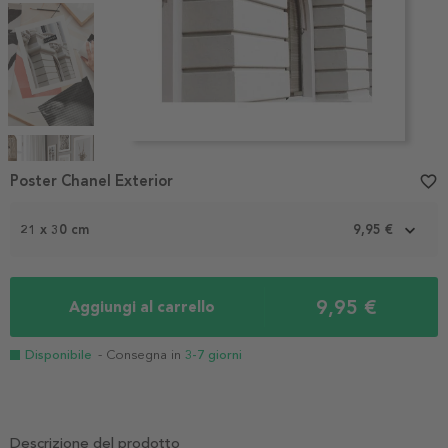
Item
1
Poster Chanel Exterior
favorite_border
of
4
21 x 30 cm
9,95 €
9,95 €
Aggiungi al carrello
Disponibile
- Consegna in
3-7 giorni
Descrizione del prodotto