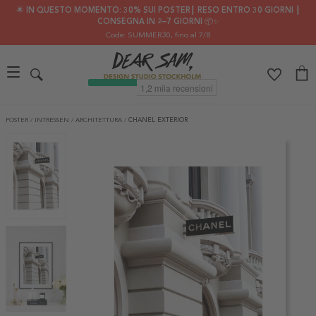
🌟 IN QUESTO MOMENTO: 30% SUI POSTER┃ RESO ENTRO 30 GIORNI ┃
CONSEGNA IN 2–7 GIORNI 📦✨
Code: SUMMER30
, fino al 7/8
POSTER
/
INTRESSEN
/
ARCHITETTURA
/
CHANEL EXTERIOR