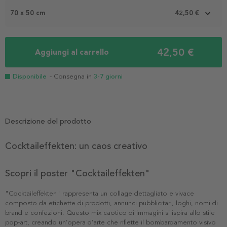
70 x 50 cm
42,50 €
42,50 €
Aggiungi al carrello
Disponibile
- Consegna in
3-7 giorni
Descrizione del prodotto
Cocktaileffekten: un caos creativo
Scopri il poster "Cocktaileffekten"
"Cocktaileffekten" rappresenta un collage dettagliato e vivace
composto da etichette di prodotti, annunci pubblicitari, loghi, nomi di
brand e confezioni. Questo mix caotico di immagini si ispira allo stile
pop-art, creando un’opera d’arte che riflette il bombardamento visivo