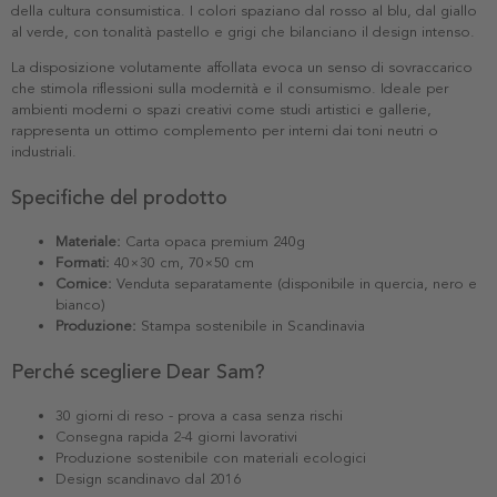
della cultura consumistica. I colori spaziano dal rosso al blu, dal giallo
al verde, con tonalità pastello e grigi che bilanciano il design intenso.
La disposizione volutamente affollata evoca un senso di sovraccarico
che stimola riflessioni sulla modernità e il consumismo. Ideale per
ambienti moderni o spazi creativi come studi artistici e gallerie,
rappresenta un ottimo complemento per interni dai toni neutri o
industriali.
Specifiche del prodotto
Materiale:
Carta opaca premium 240g
Formati:
40×30 cm, 70×50 cm
Cornice:
Venduta separatamente (disponibile in quercia, nero e
bianco)
Produzione:
Stampa sostenibile in Scandinavia
Perché scegliere Dear Sam?
30 giorni di reso - prova a casa senza rischi
Consegna rapida 2-4 giorni lavorativi
Produzione sostenibile con materiali ecologici
Design scandinavo dal 2016