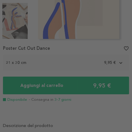
Item
Poster Cut Out Dance
favorite_border
1
of
3
21 x 30 cm
9,95 €
9,95 €
Aggiungi al carrello
Disponibile
- Consegna in
3-7 giorni
Descrizione del prodotto