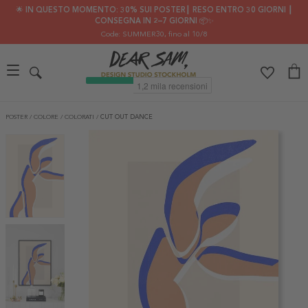
🌟 IN QUESTO MOMENTO: 30% SUI POSTER┃ RESO ENTRO 30 GIORNI ┃
CONSEGNA IN 2–7 GIORNI 📦✨
Code: SUMMER30
, fino al 10/8
POSTER
/
COLORE
/
COLORATI
/
CUT OUT DANCE