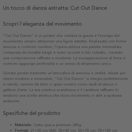
Un tocco di danza astratta: Cut Out Dance
Scopri l'eleganza del movimento
"Cut Out Dance" è un poster che celebra la grazia e l'energia del
movimento umano attraverso una figura astratta. Realizzata con forme
sinuose e contorni curvilinei, l'opera utilizza una palette minimalista
composta da tonalità beige e vivaci accenti in blu cobalto, creando
una composizione raffinata e moderna. La sovrapposizione di linee e
contorni aggiunge profondità e un senso di dinamismo unico.
Questo poster trasmette un'atmosfera di armonia e vitalità. Ideale per
interni moderni e minimalisti, "Cut Out Dance" si integra perfettamente
in salotti, camere da letto o spazi creativi come studi di danza o
gallerie d'arte. La sua estetica scandinava e il carattere raffinato lo
rendono una scelta artistica che dona movimento e stile a qualsiasi
ambiente.
Specifiche del prodotto
Materiale:
Carta opaca premium 240g
Formati:
21×30 cm (A4), 30×40 cm, 50×70 cm, 70×100 cm