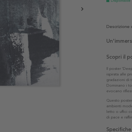
Disponibile
Descrizione 
Un'immersi
Scopri il 
Il poster 'Dee
ispirata alle p
gradazioni di 
Dominano i toni
evocano rifless
Questo poster
ambienti moder
letto o uffici
di pace e raffi
Specifiche