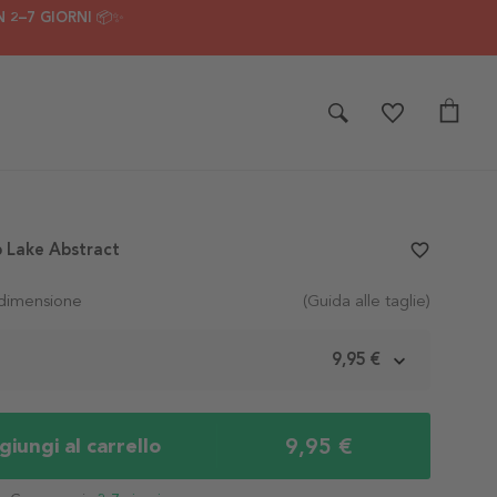
 2–7 GIORNI 📦✨
 Lake Abstract
favorite_border
 dimensione
(Guida alle taglie)
m
9,95 €
9,95 €
iungi al carrello