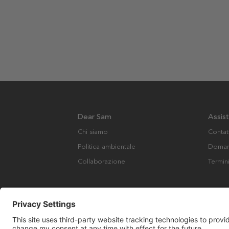
Dear Sam
Assis
Chi siamo
Contat
Politica ambientale
Domand
Collaborazione
Termin