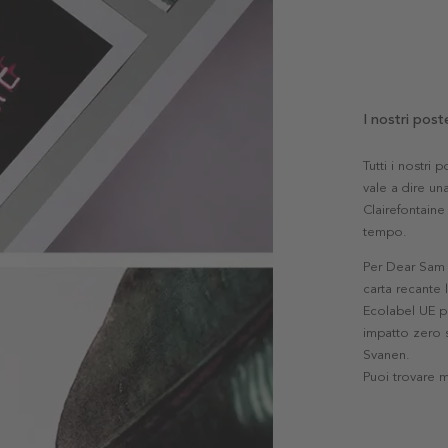
I nostri post
Tutti i nostri
vale a dire una
Clairefontaine 
tempo.
Per Dear Sam l
carta recante 
Ecolabel UE pe
impatto zero s
Svanen.
Puoi trovare 