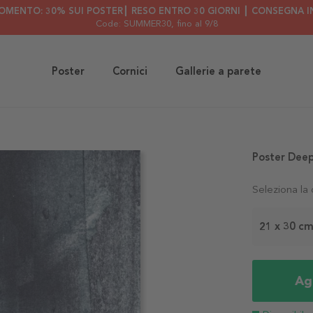
OMENTO: 30% SUI POSTER┃ RESO ENTRO 30 GIORNI ┃ CONSEGNA IN
Code: SUMMER30
, fino al 9/8
Poster
Cornici
Gallerie a parete
Poster Deep
Seleziona la
21 x 30 c
Agg