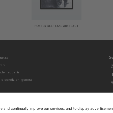
POSTER DEEP LAKE ABSTRACT
tenza
Se
taci
e frequenti
i e condizioni generali