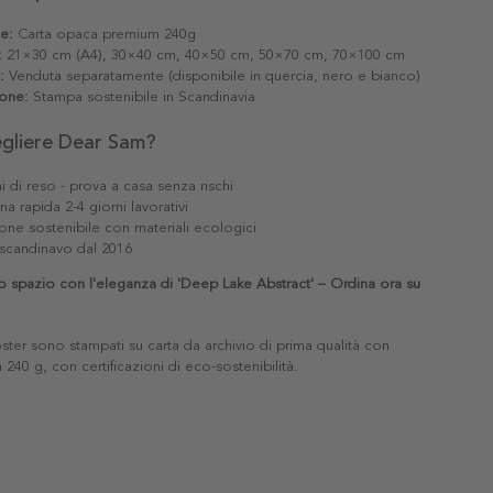
le:
Carta opaca premium 240g
:
21×30 cm (A4), 30×40 cm, 40×50 cm, 50×70 cm, 70×100 cm
:
Venduta separatamente (disponibile in quercia, nero e bianco)
one:
Stampa sostenibile in Scandinavia
egliere Dear Sam?
i di reso - prova a casa senza rischi
a rapida 2-4 giorni lavorativi
one sostenibile con materiali ecologici
scandinavo dal 2016
o spazio con l'eleganza di 'Deep Lake Abstract' – Ordina ora su
poster sono stampati su carta da archivio di prima qualità con
240 g, con certificazioni di eco-sostenibilità.