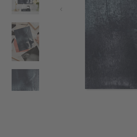
Item
1
of
4