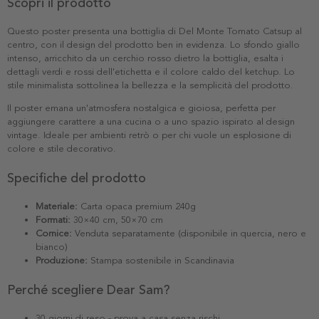
Scopri il prodotto
Questo poster presenta una bottiglia di Del Monte Tomato Catsup al
centro, con il design del prodotto ben in evidenza. Lo sfondo giallo
intenso, arricchito da un cerchio rosso dietro la bottiglia, esalta i
dettagli verdi e rossi dell'etichetta e il colore caldo del ketchup. Lo
stile minimalista sottolinea la bellezza e la semplicità del prodotto.
Il poster emana un'atmosfera nostalgica e gioiosa, perfetta per
aggiungere carattere a una cucina o a uno spazio ispirato al design
vintage. Ideale per ambienti retrò o per chi vuole un esplosione di
colore e stile decorativo.
Specifiche del prodotto
Materiale:
Carta opaca premium 240g
Formati:
30×40 cm, 50×70 cm
Cornice:
Venduta separatamente (disponibile in quercia, nero e
bianco)
Produzione:
Stampa sostenibile in Scandinavia
Perché scegliere Dear Sam?
30 giorni di reso - prova a casa senza rischi