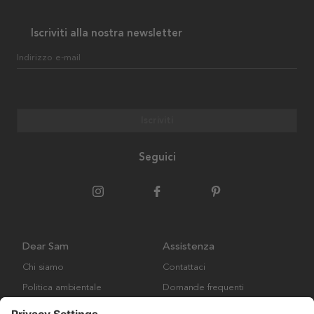
Iscriviti alla nostra newsletter
Indirizzo e-mail
Iscriviti
Seguici
Dear Sam
Assistenza
Chi siamo
Contattaci
Politica ambientale
Domande frequenti
Collaborazione
Termini e condizioni generali