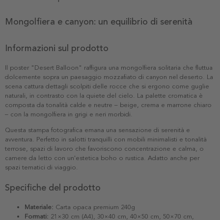
Mongolfiera e canyon: un equilibrio di serenità
Informazioni sul prodotto
Il poster "Desert Balloon" raffigura una mongolfiera solitaria che fluttua
dolcemente sopra un paesaggio mozzafiato di canyon nel deserto. La
scena cattura dettagli scolpiti delle rocce che si ergono come guglie
naturali, in contrasto con la quiete del cielo. La palette cromatica è
composta da tonalità calde e neutre – beige, crema e marrone chiaro
– con la mongolfiera in grigi e neri morbidi.
Questa stampa fotografica emana una sensazione di serenità e
avventura. Perfetto in salotti tranquilli con mobili minimalisti e tonalità
terrose, spazi di lavoro che favoriscono concentrazione e calma, o
camere da letto con un'estetica boho o rustica. Adatto anche per
spazi tematici di viaggio.
Specifiche del prodotto
Materiale:
Carta opaca premium 240g
Formati:
21×30 cm (A4), 30×40 cm, 40×50 cm, 50×70 cm,