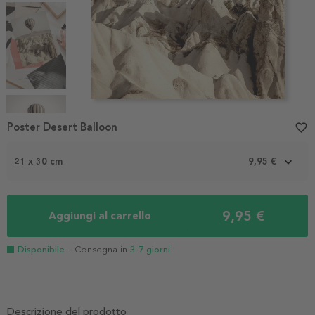
Item
1
Poster Desert Balloon
favorite_border
of
4
21 x 30 cm
9,95 €
9,95 €
Aggiungi al carrello
Disponibile
- Consegna in
3-7 giorni
Descrizione del prodotto