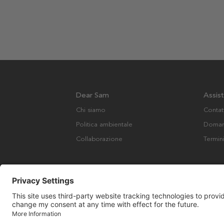
Dear Sam
Assis
Chi siamo
Contat
Politica ambientale
Domand
Collaborazione
Termin
Copyright © Many Brands AB 2023. Tutti i diritti riservati.