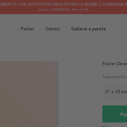
OMENTO: 30% SUI POSTER┃ RESO ENTRO 30 GIORNI ┃ CONSEGNA IN
Code: SUMMER30
, fino al 9/8
Poster
Cornici
Gallerie a parete
Poster Dese
Seleziona la
21 x 30 c
Agg