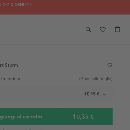
 2–7 GIORNI 📦✨
rt Storm
favorite_border
 dimensione
(Guida alle taglie)
m
10,35 €
10,35 €
iungi al carrello