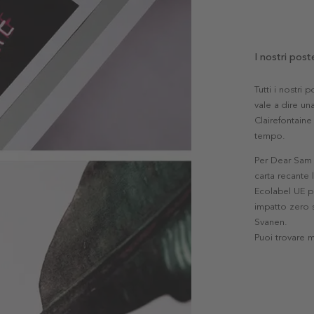
I nostri post
Tutti i nostri
vale a dire una
Clairefontaine 
tempo.
Per Dear Sam l
carta recante 
Ecolabel UE pe
impatto zero s
Svanen.
Puoi trovare 