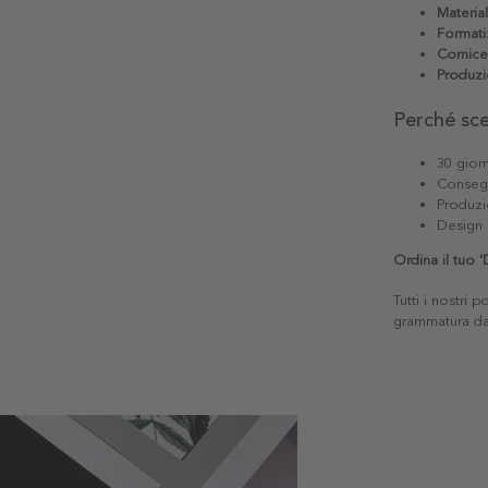
Materia
Formati
Cornice
Produzi
Perché sc
30 giorn
Consegn
Produzi
Design 
Ordina il tuo 
Tutti i nostri 
grammatura da 