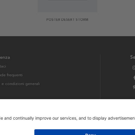
POSTER DESERT STORM
tenza
Se
taci
e frequenti
i e condizioni generali