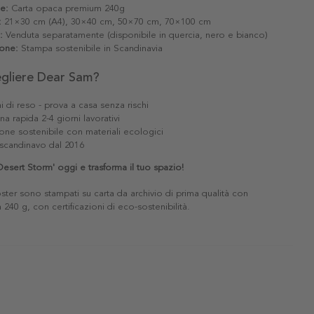
le:
Carta opaca premium 240g
:
21×30 cm (A4), 30×40 cm, 50×70 cm, 70×100 cm
:
Venduta separatamente (disponibile in quercia, nero e bianco)
one:
Stampa sostenibile in Scandinavia
egliere Dear Sam?
i di reso - prova a casa senza rischi
a rapida 2-4 giorni lavorativi
one sostenibile con materiali ecologici
scandinavo dal 2016
'Desert Storm' oggi e trasforma il tuo spazio!
poster sono stampati su carta da archivio di prima qualità con
240 g, con certificazioni di eco-sostenibilità.