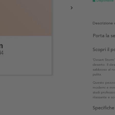
Disponibile
Descrizione 
Porta la s
Scopri il p
'Desert Storm'
deserto. Il de
sabbioso al r
pulita.
Questo pezzo e
moderni e mini
studi professi
rilassante e so
Specifiche