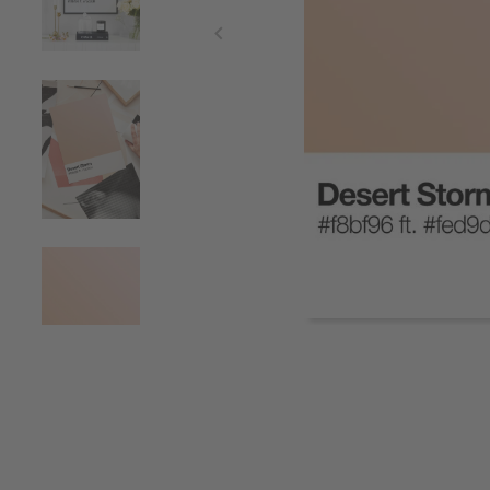
Item
1
of
4