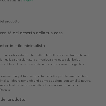
- Consegna in
3-7 giorni
del prodotto
erenità del deserto nella tua casa
oster in stile minimalista
 è un poster astratto che cattura la bellezza di un tramonto nel
sign utilizza una sfumatura armoniosa che passa dal beige
osa caldo e delicato, creando una composizione elegante e
mana tranquillità e semplicità, perfetto per chi ama gli interni
malisti. Ideale per ambienti come soggiorni con tonalità neutre,
onali raffinati o camere da letto che desiderano un tocco
fisticato.
 del prodotto