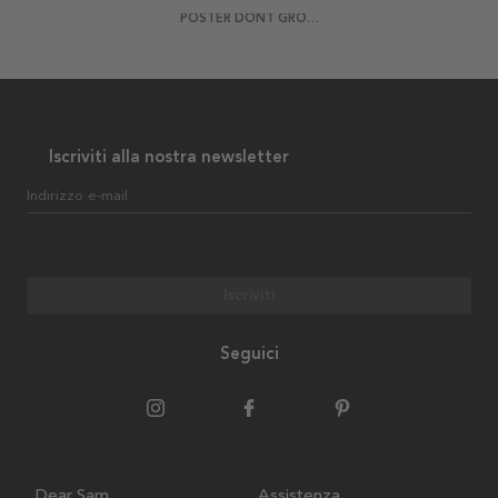
POSTER DONT GROW UP
Iscriviti alla nostra newsletter
Indirizzo e-mail
Iscriviti
Seguici
Dear Sam
Assistenza