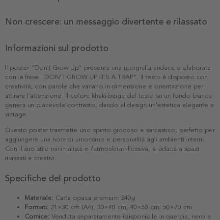
Non crescere: un messaggio divertente e rilassato
Informazioni sul prodotto
Il poster "Don't Grow Up" presenta una tipografia audace e elaborata
con la frase "DON'T GROW UP IT'S A TRAP". Il testo è disposto con
creatività, con parole che variano in dimensione e orientazione per
attirare l'attenzione. Il colore khaki-beige del testo su un fondo bianco
genera un piacevole contrasto, dando al design un'estetica elegante e
vintage.
Questo poster trasmette uno spirito giocoso e sarcastico, perfetto per
aggiungere una nota di umorismo e personalità agli ambienti interni.
Con il suo stile minimalista e l'atmosfera riflessiva, si adatta a spazi
rilassati e creativi.
Specifiche del prodotto
Materiale:
Carta opaca premium 240g
Formati:
21×30 cm (A4), 30×40 cm, 40×50 cm, 50×70 cm
Cornice:
Venduta separatamente (disponibile in quercia, nero e