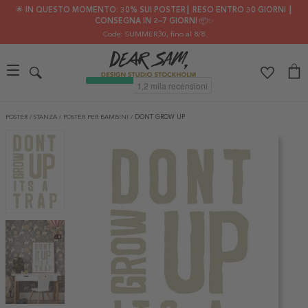
🌟 IN QUESTO MOMENTO: 30% SUI POSTER┃ RESO ENTRO 30 GIORNI ┃
CONSEGNA IN 2–7 GIORNI 📦✨
Code: SUMMER30
, fino al 8/8
POSTER
/
STANZA
/
POSTER PER BAMBINI
/
DONT GROW UP