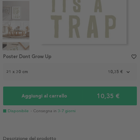
Item
1
Poster Dont Grow Up
favorite_border
of
5
21 x 30 cm
10,35 €
10,35 €
Aggiungi al carrello
Disponibile
- Consegna in
3-7 giorni
Descrizione del prodotto