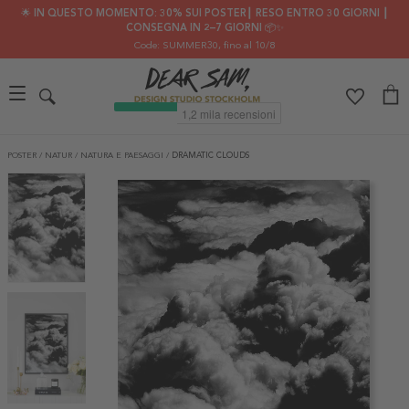
🌟 IN QUESTO MOMENTO: 30% SUI POSTER┃ RESO ENTRO 30 GIORNI ┃
CONSEGNA IN 2–7 GIORNI 📦✨
Code: SUMMER30
, fino al 10/8
POSTER
/
NATUR
/
NATURA E PAESAGGI
/
DRAMATIC CLOUDS