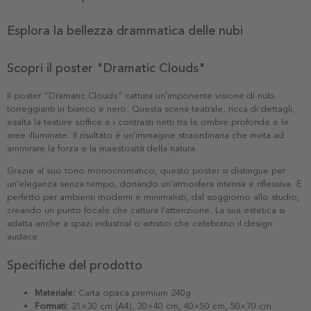
Esplora la bellezza drammatica delle nubi
Scopri il poster "Dramatic Clouds"
Il poster "Dramatic Clouds" cattura un'imponente visione di nubi
torreggianti in bianco e nero. Questa scena teatrale, ricca di dettagli,
esalta la texture soffice e i contrasti netti tra le ombre profonde e le
aree illuminate. Il risultato è un'immagine straordinaria che invita ad
ammirare la forza e la maestosità della natura.
Grazie al suo tono monocromatico, questo poster si distingue per
un'eleganza senza tempo, donando un'atmosfera intensa e riflessiva. È
perfetto per ambienti moderni e minimalisti, dal soggiorno allo studio,
creando un punto focale che cattura l'attenzione. La sua estetica si
adatta anche a spazi industrial o artistici che celebrano il design
audace.
Specifiche del prodotto
Materiale:
Carta opaca premium 240g
Formati:
21×30 cm (A4), 30×40 cm, 40×50 cm, 50×70 cm