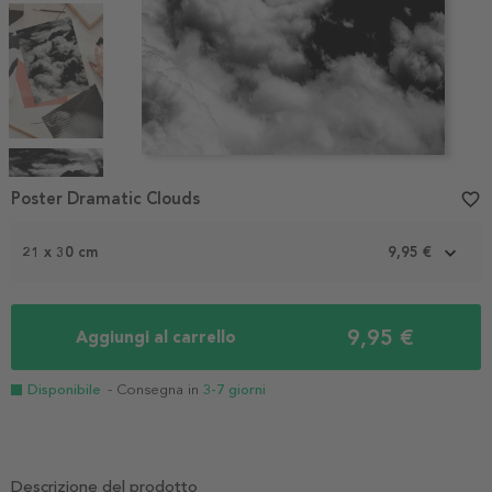
Item
1
Poster Dramatic Clouds
favorite_border
of
4
21 x 30 cm
9,95 €
9,95 €
Aggiungi al carrello
Disponibile
- Consegna in
3-7 giorni
Descrizione del prodotto