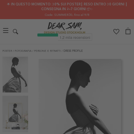
🌟 IN QUESTO MOMENTO: 30% SUI POSTER┃ RESO ENTRO 30 GIORNI ┃
CONSEGNA IN 2–7 GIORNI 📦✨
Code: SUMMER30
, fino al 9/8
POSTER
/
FOTOGRAFIA
/
PERSONE E RITRATTI
/
DRESS PROFILE