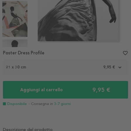
Item
1
Poster Dress Profile
favorite_border
of
4
21 x 30 cm
9,95 €
9,95 €
Aggiungi al carrello
Disponibile
- Consegna in
3-7 giorni
Descrizione del prodotto