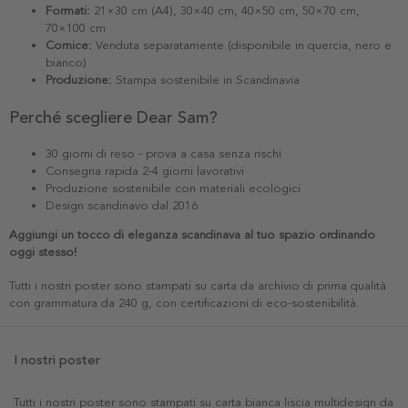
Formati:
21×30 cm (A4), 30×40 cm, 40×50 cm, 50×70 cm,
70×100 cm
Cornice:
Venduta separatamente (disponibile in quercia, nero e
bianco)
Produzione:
Stampa sostenibile in Scandinavia
Perché scegliere Dear Sam?
30 giorni di reso - prova a casa senza rischi
Consegna rapida 2-4 giorni lavorativi
Produzione sostenibile con materiali ecologici
Design scandinavo dal 2016
Aggiungi un tocco di eleganza scandinava al tuo spazio ordinando
oggi stesso!
Tutti i nostri poster sono stampati su carta da archivio di prima qualità
con grammatura da 240 g, con certificazioni di eco-sostenibilità.
I nostri poster
Tutti i nostri poster sono stampati su carta bianca liscia multidesign da