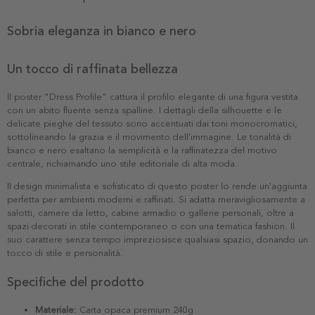
Sobria eleganza in bianco e nero
Un tocco di raffinata bellezza
Il poster "Dress Profile" cattura il profilo elegante di una figura vestita
con un abito fluente senza spalline. I dettagli della silhouette e le
delicate pieghe del tessuto sono accentuati dai toni monocromatici,
sottolineando la grazia e il movimento dell'immagine. Le tonalità di
bianco e nero esaltano la semplicità e la raffinatezza del motivo
centrale, richiamando uno stile editoriale di alta moda.
Il design minimalista e sofisticato di questo poster lo rende un'aggiunta
perfetta per ambienti moderni e raffinati. Si adatta meravigliosamente a
salotti, camere da letto, cabine armadio o gallerie personali, oltre a
spazi decorati in stile contemporaneo o con una tematica fashion. Il
suo carattere senza tempo impreziosisce qualsiasi spazio, donando un
tocco di stile e personalità.
Specifiche del prodotto
Materiale:
Carta opaca premium 240g