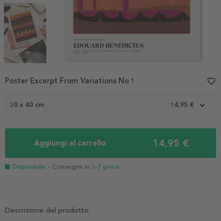
Item
Poster Excerpt From Variations No 1
favorite_border
1
of
3
30 x 40 cm
14,95 €
14,95 €
Aggiungi al carrello
Disponibile
- Consegna in
3-7 giorni
Descrizione del prodotto