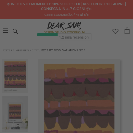
🌟 IN QUESTO MOMENTO: 30% SUI POSTER┃ RESO ENTRO 30 GIORNI ┃
CONSEGNA IN 2–7 GIORNI 📦✨
Code: SUMMER30
, fino al 8/8
POSTER
/
INTRESSEN
/
CITAT
/
EXCERPT FROM VARIATIONS NO 1