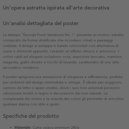
Un'opera astratta ispirata all'arte decorativa
Un'analisi dettagliata del poster
La stampa "Excerpt From Variations No 1" presenta un motivo astratto
composto da forme stratificate che ricordano crinali e paesaggi
ondulati. Il design si sviluppa in bande orizzontali con alternanza di
curve e elementi appuntiti, creando un effetto ritmico e armonico. I
colori caldi ed eleganti includono ocra, arancione bruciato, marrone,
magenta, giallo dorato e tocchi di lavanda, caratteristici di uno stile
decorativo moderno.
Il poster sprigiona una sensazione di eleganza e raffinatezza, perfetta
per ambienti dal design minimalista o vintage. È ideale per soggiorni,
camere da letto o spazi creativi, dove i suoi toni autunnali possono
valorizzare mobili in legno e decorazioni dai toni naturali. La
complessità dei motivi e la vivacità dei colori gli permette di arricchire
qualsiasi stanza con stile e gusto.
Specifiche del prodotto
Materiale:
Carta opaca premium 240g