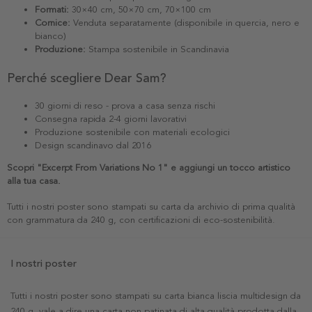
Formati:
30×40 cm, 50×70 cm, 70×100 cm
Cornice:
Venduta separatamente (disponibile in quercia, nero e
bianco)
Produzione:
Stampa sostenibile in Scandinavia
Perché scegliere Dear Sam?
30 giorni di reso - prova a casa senza rischi
Consegna rapida 2-4 giorni lavorativi
Produzione sostenibile con materiali ecologici
Design scandinavo dal 2016
Scopri "Excerpt From Variations No 1" e aggiungi un tocco artistico
alla tua casa.
Tutti i nostri poster sono stampati su carta da archivio di prima qualità
con grammatura da 240 g, con certificazioni di eco-sostenibilità.
I nostri poster
Tutti i nostri poster sono stampati su carta bianca liscia multidesign da
240 g, vale a dire una carta non patinata di alta qualità prodotta dalla