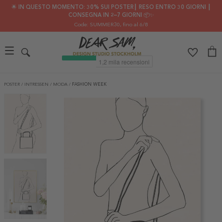
🌟 IN QUESTO MOMENTO: 30% SUI POSTER┃ RESO ENTRO 30 GIORNI ┃
CONSEGNA IN 2–7 GIORNI 📦✨
Code: SUMMER30
, fino al 6/8
POSTER
/
INTRESSEN
/
MODA
/
FASHION WEEK