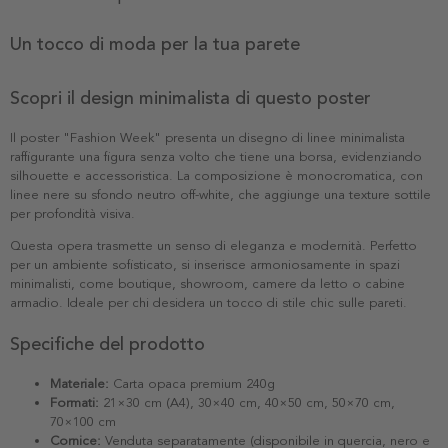
Un tocco di moda per la tua parete
Scopri il design minimalista di questo poster
Il poster "Fashion Week" presenta un disegno di linee minimalista
raffigurante una figura senza volto che tiene una borsa, evidenziando
silhouette e accessoristica. La composizione è monocromatica, con
linee nere su sfondo neutro off-white, che aggiunge una texture sottile
per profondità visiva.
Questa opera trasmette un senso di eleganza e modernità. Perfetto
per un ambiente sofisticato, si inserisce armoniosamente in spazi
minimalisti, come boutique, showroom, camere da letto o cabine
armadio. Ideale per chi desidera un tocco di stile chic sulle pareti.
Specifiche del prodotto
Materiale:
Carta opaca premium 240g
Formati:
21×30 cm (A4), 30×40 cm, 40×50 cm, 50×70 cm,
70×100 cm
Cornice:
Venduta separatamente (disponibile in quercia, nero e