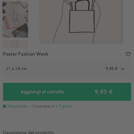
Item
1
Poster Fashion Week
favorite_border
of
4
21 x 30 cm
9,95 €
9,95 €
Aggiungi al carrello
Disponibile
- Consegna in
3-7 giorni
Descrizione del prodotto