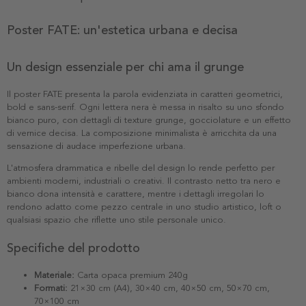
Poster FATE: un'estetica urbana e decisa
Un design essenziale per chi ama il grunge
Il poster FATE presenta la parola evidenziata in caratteri geometrici,
bold e sans-serif. Ogni lettera nera è messa in risalto su uno sfondo
bianco puro, con dettagli di texture grunge, gocciolature e un effetto
di vernice decisa. La composizione minimalista è arricchita da una
sensazione di audace imperfezione urbana.
L'atmosfera drammatica e ribelle del design lo rende perfetto per
ambienti moderni, industriali o creativi. Il contrasto netto tra nero e
bianco dona intensità e carattere, mentre i dettagli irregolari lo
rendono adatto come pezzo centrale in uno studio artistico, loft o
qualsiasi spazio che riflette uno stile personale unico.
Specifiche del prodotto
Materiale:
Carta opaca premium 240g
Formati:
21×30 cm (A4), 30×40 cm, 40×50 cm, 50×70 cm,
70×100 cm