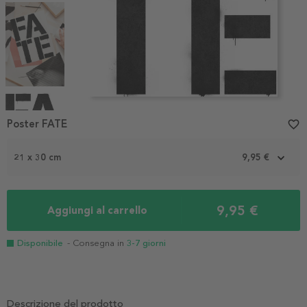
Item
1
Poster FATE
favorite_border
of
5
21 x 30 cm
9,95 €
9,95 €
Aggiungi al carrello
Disponibile
- Consegna in
3-7 giorni
Descrizione del prodotto