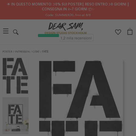
🌟 IN QUESTO MOMENTO: 30% SUI POSTER┃ RESO ENTRO 30 GIORNI ┃
CONSEGNA IN 2–7 GIORNI 📦✨
Code: SUMMER30
, fino al 8/8
POSTER
/
INTRESSEN
/
CITAT
/
FATE