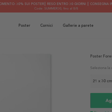
OMENTO: 30% SUI POSTER┃ RESO ENTRO 30 GIORNI ┃ CONSEGNA IN
Code: SUMMER30
, fino al 8/8
Poster
Cornici
Gallerie a parete
Poster Fore
Seleziona la
21 x 30 c
Agg