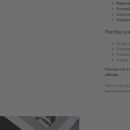
Materia
Formati
Cornice
Produzi
Perché sc
30 giorn
Consegn
Produzi
Design 
Prenota ora il
raffinata.
Tutti i nostri 
grammatura da 