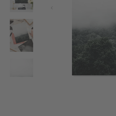
Item
1
of
4