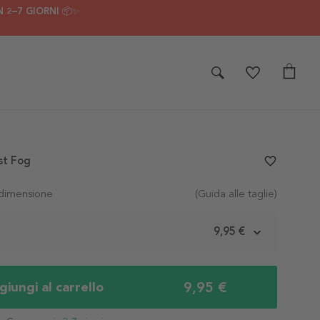
 2–7 GIORNI 📦✨
st Fog
favorite_border
 dimensione
(Guida alle taglie)
m
9,95 €
9,95 €
iungi al carrello