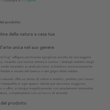
- Consegna in
3-7 giorni
del prodotto
alma della natura a casa tua
'arte unica nel suo genere
est Fog" raffigura una foresta rigogliosa avvolta da una leggera
a, creando una visione eterea e onirica. I dettagli realistici degli
ni verde smeraldo ai verdi più tenui, si fondono armoniosamente
à fredde e neutre del bianco e del grigio della nebbia.
naturale offre un senso di calma e mistero, perfetto per creare
i tranquillità in ogni spazio. Ideale per decorare soggiorni,
o o uffici, si integra magnificamente con arredamenti minimalisti
 natura, completandoli con un tocco di serenità.
 del prodotto