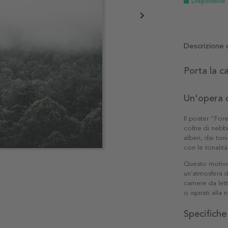
Disponibile
Descrizione 
Porta la c
Un'opera d
Il poster "For
coltre di nebbi
alberi, dai to
con le tonalit
Questo motivo 
un'atmosfera d
camere da lett
o ispirati alla
Specifiche