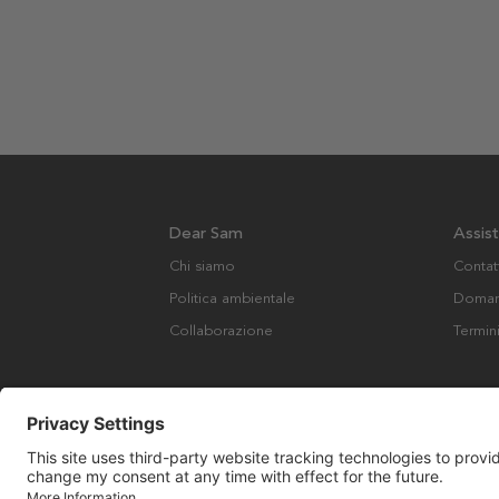
Dear Sam
Assis
Chi siamo
Contat
Politica ambientale
Domand
Collaborazione
Termin