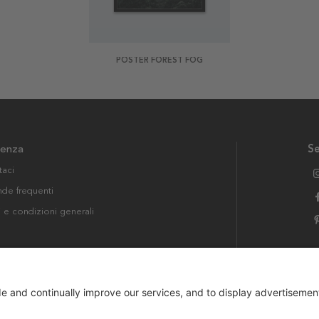
POSTER FOREST FOG
tenza
Se
taci
e frequenti
i e condizioni generali