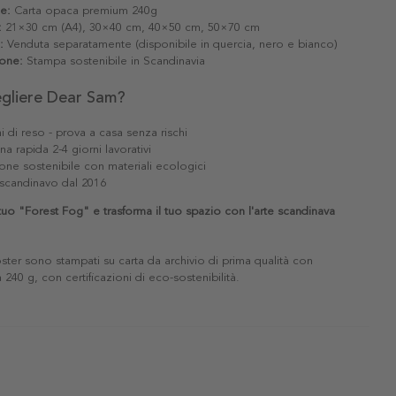
le:
Carta opaca premium 240g
:
21×30 cm (A4), 30×40 cm, 40×50 cm, 50×70 cm
:
Venduta separatamente (disponibile in quercia, nero e bianco)
one:
Stampa sostenibile in Scandinavia
egliere Dear Sam?
i di reso - prova a casa senza rischi
a rapida 2-4 giorni lavorativi
one sostenibile con materiali ecologici
scandinavo dal 2016
 tuo "Forest Fog" e trasforma il tuo spazio con l'arte scandinava
poster sono stampati su carta da archivio di prima qualità con
240 g, con certificazioni di eco-sostenibilità.