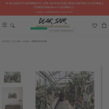
🌟 IN QUESTO MOMENTO: 30% SUI POSTER┃ RESO ENTRO 30 GIORNI ┃
CONSEGNA IN 2–7 GIORNI 📦✨
Code: SUMMER30
, fino al 9/8
POSTER
/
COLORE
/
VERDI
/
GREENHOUSE