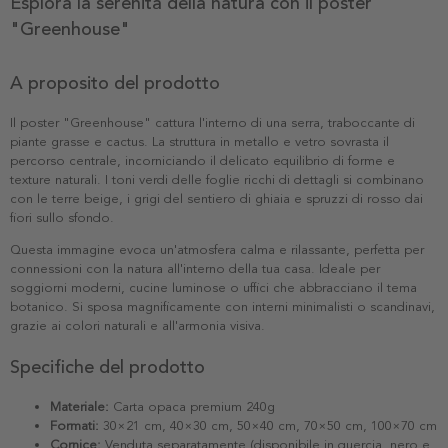
Esplora la serenità della natura con il poster
"Greenhouse"
A proposito del prodotto
Il poster "Greenhouse" cattura l'interno di una serra, traboccante di
piante grasse e cactus. La struttura in metallo e vetro sovrasta il
percorso centrale, incorniciando il delicato equilibrio di forme e
texture naturali. I toni verdi delle foglie ricchi di dettagli si combinano
con le terre beige, i grigi del sentiero di ghiaia e spruzzi di rosso dai
fiori sullo sfondo.
Questa immagine evoca un'atmosfera calma e rilassante, perfetta per
connessioni con la natura all'interno della tua casa. Ideale per
soggiorni moderni, cucine luminose o uffici che abbracciano il tema
botanico. Si sposa magnificamente con interni minimalisti o scandinavi,
grazie ai colori naturali e all'armonia visiva.
Specifiche del prodotto
Materiale:
Carta opaca premium 240g
Formati:
30×21 cm, 40×30 cm, 50×40 cm, 70×50 cm, 100×70 cm
Cornice:
Venduta separatamente (disponibile in quercia, nero e