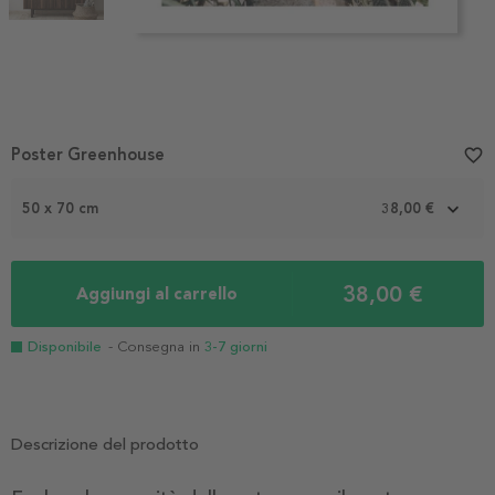
Item
Poster Greenhouse
favorite_border
1
of
2
50 x 70 cm
38,00 €
38,00 €
Aggiungi al carrello
Disponibile
- Consegna in
3-7 giorni
Descrizione del prodotto