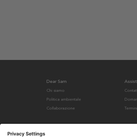
Dear Sam
Assis
Chi siamo
Contat
Politica ambientale
Domand
Collaborazione
Termin