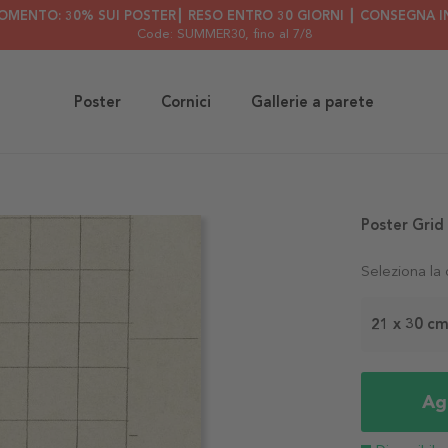
OMENTO: 30% SUI POSTER┃ RESO ENTRO 30 GIORNI ┃ CONSEGNA IN
Code: SUMMER30
, fino al 7/8
Poster
Cornici
Gallerie a parete
Poster Grid
Seleziona la
21 x 30 c
Agg