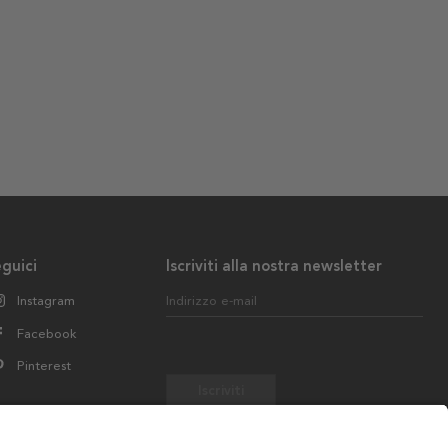
guici
Iscriviti alla nostra newsletter
Instagram
Indirizzo e-mail
Facebook
Pinterest
Iscriviti