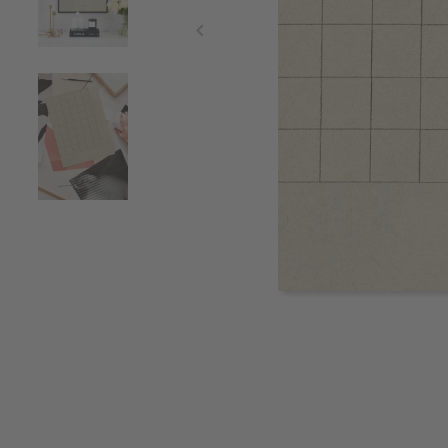
Item
1
of
3