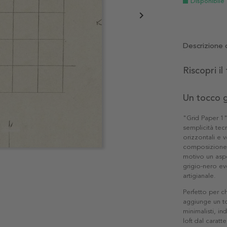
Disponibile
Descrizione 
Riscopri il
Un tocco g
"Grid Paper 1"
semplicità tecn
orizzontali e v
composizione.
motivo un aspe
grigio-nero ev
artigianale.
Perfetto per c
aggiunge un to
minimalisti, in
loft dal caratt