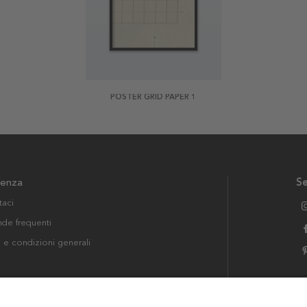
POSTER GRID PAPER 1
tenza
Se
taci
e frequenti
i e condizioni generali