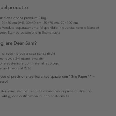
 del prodotto
le:
Carta opaca premium 240g
:
21×30 cm (A4), 30×40 cm, 50×70 cm, 70×100 cm
:
Venduta separatamente (disponibile in quercia, nero e bianco)
one:
Stampa sostenibile in Scandinavia
egliere Dear Sam?
i di reso - prova a casa senza rischi
a rapida 2-4 giorni lavorativi
one sostenibile con materiali ecologici
scandinavo dal 2016
cco di precisione tecnica al tuo spazio con "Grid Paper 1" –
esso!
poster sono stampati su carta da archivio di prima qualità con
240 g, con certificazioni di eco-sostenibilità.