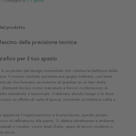
- Consegna in
3-7 giorni
del prodotto
 fascino della precisione tecnica
rafico per il tuo spazio
 è un poster dal design minimalista che celebra la bellezza della
ica. Il motivo centrale presenta una griglia ordinata, con linee
erticali che formano un insieme di quadrati su un lato della
 Elementi tecnici come marcature e frecce conferiscono al
tto industriale e funzionale. Il delicato sfondo beige e le linee
ocano un effetto di carta d'epoca, ricreando un'estetica calda e
hi apprezza l'organizzazione e la precisione, questo poster
cco di raffinatezza alle pareti. Si abbina idealmente a ambienti
dustriali o creativi, come studi d'arte, spazi di lavoro moderni o
ere unico.