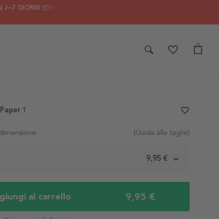
 2–7 GIORNI 📦✨
 Paper 1
favorite_border
 dimensione
(Guida alle taglie)
m
9,95 €
9,95 €
iungi al carrello