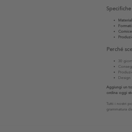
Specifiche
Materia
Formati
Cornice
Produzi
Perché sc
30 giorn
Consegn
Produzi
Design 
Aggiungi un to
ordina oggi st
Tutti i nostri 
grammatura da 