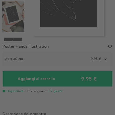
Item
1
Poster Hands Illustration
favorite_border
of
4
21 x 30 cm
9,95 €
9,95 €
Aggiungi al carrello
Disponibile
- Consegna in
3-7 giorni
Descrizione del prodotto