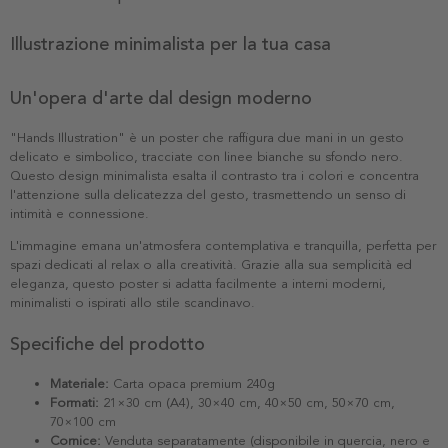
Illustrazione minimalista per la tua casa
Un'opera d'arte dal design moderno
"Hands Illustration" è un poster che raffigura due mani in un gesto
delicato e simbolico, tracciate con linee bianche su sfondo nero.
Questo design minimalista esalta il contrasto tra i colori e concentra
l'attenzione sulla delicatezza del gesto, trasmettendo un senso di
intimità e connessione.
L'immagine emana un'atmosfera contemplativa e tranquilla, perfetta per
spazi dedicati al relax o alla creatività. Grazie alla sua semplicità ed
eleganza, questo poster si adatta facilmente a interni moderni,
minimalisti o ispirati allo stile scandinavo.
Specifiche del prodotto
Materiale:
Carta opaca premium 240g
Formati:
21×30 cm (A4), 30×40 cm, 40×50 cm, 50×70 cm,
70×100 cm
Cornice:
Venduta separatamente (disponibile in quercia, nero e