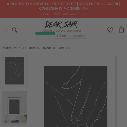
🌟 IN QUESTO MOMENTO: 30% SUI POSTER┃ RESO ENTRO 30 GIORNI ┃
CONSEGNA IN 2–7 GIORNI 📦✨
Code: SUMMER30
, fino al 10/8
POSTER
/
STILE
/
ILLUSTRATION
/
HANDS ILLUSTRATION