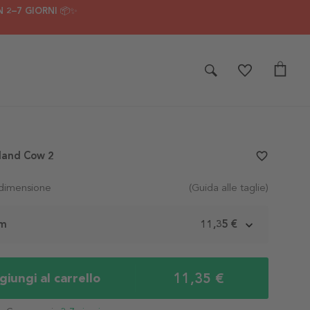
 2–7 GIORNI 📦✨
land Cow 2
favorite_border
 dimensione
(Guida alle taglie)
cm
11,35 €
11,35 €
iungi al carrello