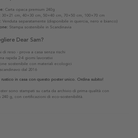
le:
Carta opaca premium 240g
:
30×21 cm, 40×30 cm, 50×40 cm, 70×50 cm, 100×70 cm
:
Venduta separatamente (disponibile in quercia, nero e bianco)
one:
Stampa sostenibile in Scandinavia
egliere Dear Sam?
i di reso - prova a casa senza rischi
a rapida 2-4 giorni lavorativi
one sostenibile con materiali ecologici
scandinavo dal 2016
no rustico in casa con questo poster unico. Ordina subito!
poster sono stampati su carta da archivio di prima qualità con
240 g, con certificazioni di eco-sostenibilità.