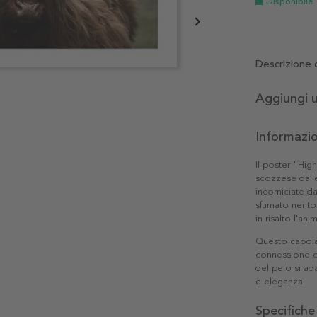
Disponibile
Descrizione 
Aggiungi 
Informazio
Il poster "Hig
scozzese dall
incorniciate d
sfumato nei t
in risalto l'ani
Questo capolav
connessione co
del pelo si ad
e eleganza.
Specifiche