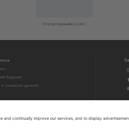
POSTER HIGHLAND COW 2
tenza
Se
taci
e frequenti
i e condizioni generali