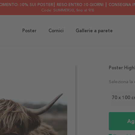
OMENTO: 30% SUI POSTER┃ RESO ENTRO 30 GIORNI ┃ CONSEGNA IN
Code: SUMMER30
, fino al 9/8
Poster
Cornici
Gallerie a parete
Poster High
Seleziona la
70 x 100 
Agg