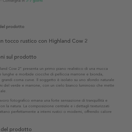
- Consegna in
3-7 giorni
del prodotto
un tocco rustico con Highland Cow 2
ni sul prodotto
hland Cow 2" presenta un primo piano realistico di una mucca
e lunghe e morbide ciocche di pelliccia marrone e bionda,
a grandi corna curve. Il soggetto è isolato su uno sfondo naturale
oni del verde e marrone, con un cielo bianco luminoso che mette
male.
oro fotografico emana una forte sensazione di tranquillità e
n la natura. La composizione centrale e i dettagli texturizzati
attano perfettamente a interni rustici o moderni, offrendo calore
 del prodotto