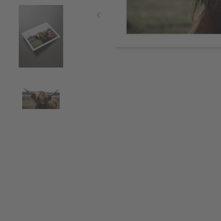
Item
1
of
4