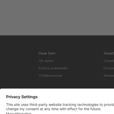
Dear Sam
Assis
Chi siamo
Contat
Politica ambientale
Domand
Collaborazione
Termin