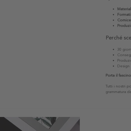
Materia
Formati
Cornice
Produzi
Perché sc
30 giorn
Consegn
Produzi
Design 
Porta il fasci
Tutti i nostri 
grammatura da 