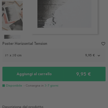
Item
1
Poster Horizontal Tension
favorite_border
of
4
21 x 30 cm
9,95 €
9,95 €
Aggiungi al carrello
Disponibile
- Consegna in
3-7 giorni
Descrizione del prodotto