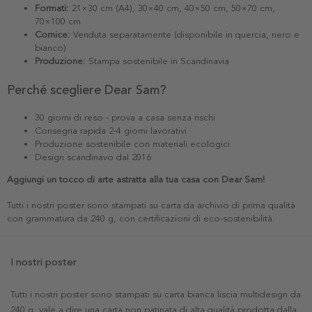
Formati:
21×30 cm (A4), 30×40 cm, 40×50 cm, 50×70 cm,
70×100 cm
Cornice:
Venduta separatamente (disponibile in quercia, nero e
bianco)
Produzione:
Stampa sostenibile in Scandinavia
Perché scegliere Dear Sam?
30 giorni di reso - prova a casa senza rischi
Consegna rapida 2-4 giorni lavorativi
Produzione sostenibile con materiali ecologici
Design scandinavo dal 2016
Aggiungi un tocco di arte astratta alla tua casa con Dear Sam!
Tutti i nostri poster sono stampati su carta da archivio di prima qualità
con grammatura da 240 g, con certificazioni di eco-sostenibilità.
I nostri poster
Tutti i nostri poster sono stampati su carta bianca liscia multidesign da
240 g, vale a dire una carta non patinata di alta qualità prodotta dalla