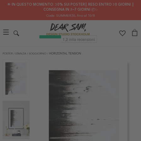
🌟 IN QUESTO MOMENTO: 30% SUI POSTER┃ RESO ENTRO 30 GIORNI ┃
CONSEGNA IN 2–7 GIORNI 📦✨
Code: SUMMER30
, fino al 10/8
POSTER
/
STANZA
/
SOGGIORNO
/
HORIZONTAL TENSION