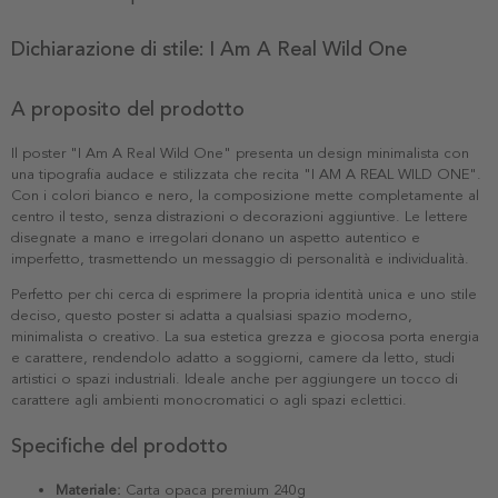
Dichiarazione di stile: I Am A Real Wild One
A proposito del prodotto
Il poster "I Am A Real Wild One" presenta un design minimalista con
una tipografia audace e stilizzata che recita "I AM A REAL WILD ONE".
Con i colori bianco e nero, la composizione mette completamente al
centro il testo, senza distrazioni o decorazioni aggiuntive. Le lettere
disegnate a mano e irregolari donano un aspetto autentico e
imperfetto, trasmettendo un messaggio di personalità e individualità.
Perfetto per chi cerca di esprimere la propria identità unica e uno stile
deciso, questo poster si adatta a qualsiasi spazio moderno,
minimalista o creativo. La sua estetica grezza e giocosa porta energia
e carattere, rendendolo adatto a soggiorni, camere da letto, studi
artistici o spazi industriali. Ideale anche per aggiungere un tocco di
carattere agli ambienti monocromatici o agli spazi eclettici.
Specifiche del prodotto
Materiale:
Carta opaca premium 240g