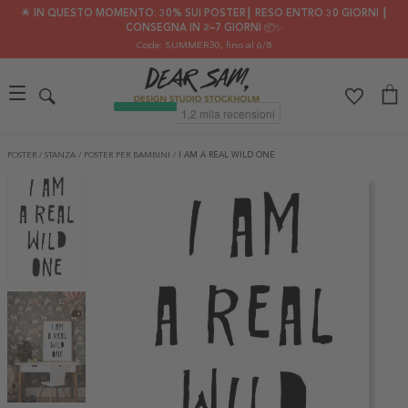
🌟 IN QUESTO MOMENTO: 30% SUI POSTER┃ RESO ENTRO 30 GIORNI ┃
CONSEGNA IN 2–7 GIORNI 📦✨
Code: SUMMER30
, fino al 6/8
POSTER
/
STANZA
/
POSTER PER BAMBINI
/
I AM A REAL WILD ONE