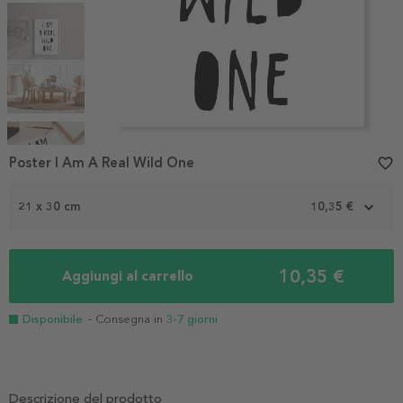
Item
1
Poster I Am A Real Wild One
favorite_border
of
5
21 x 30 cm
10,35 €
10,35 €
Aggiungi al carrello
Disponibile
- Consegna in
3-7 giorni
Descrizione del prodotto