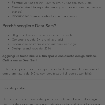
Formati:
21×30 cm (A4), 30×40 cm, 40×50 cm, 50×70 cm
Cornice:
Venduta separatamente (disponibile in quercia, nero e
bianco)
Produzione:
Stampa sostenibile in Scandinavia
Perché scegliere Dear Sam?
30 giorni di reso - prova a casa senza rischi
Consegna rapida 2-4 giorni lavorativi
Produzione sostenibile con materiali ecologici
Design scandinavo dal 2016
Aggiungi un tocco ribelle al tuo spazio con questo design audace.
Ordina ora su Dear Sam!
Tutti i nostri poster sono stampati su carta da archivio di prima qualità
con grammatura da 240 g, con certificazioni di eco-sostenibilità.
I nostri poster
Tutti i nostri poster sono stampati su carta bianca liscia multidesign da
240 g, vale a dire una carta non patinata di alta qualità prodotta dalla