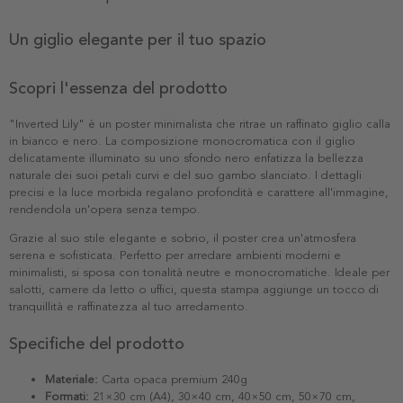
Un giglio elegante per il tuo spazio
Scopri l'essenza del prodotto
"Inverted Lily" è un poster minimalista che ritrae un raffinato giglio calla
in bianco e nero. La composizione monocromatica con il giglio
delicatamente illuminato su uno sfondo nero enfatizza la bellezza
naturale dei suoi petali curvi e del suo gambo slanciato. I dettagli
precisi e la luce morbida regalano profondità e carattere all'immagine,
rendendola un'opera senza tempo.
Grazie al suo stile elegante e sobrio, il poster crea un'atmosfera
serena e sofisticata. Perfetto per arredare ambienti moderni e
minimalisti, si sposa con tonalità neutre e monocromatiche. Ideale per
salotti, camere da letto o uffici, questa stampa aggiunge un tocco di
tranquillità e raffinatezza al tuo arredamento.
Specifiche del prodotto
Materiale:
Carta opaca premium 240g
Formati:
21×30 cm (A4), 30×40 cm, 40×50 cm, 50×70 cm,