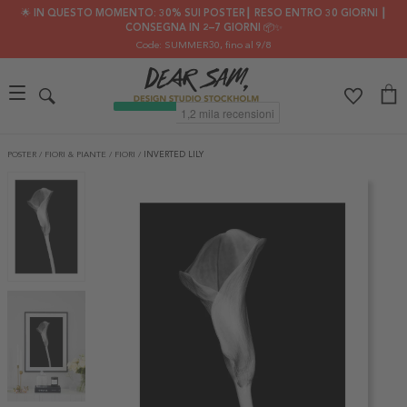
🌟 IN QUESTO MOMENTO: 30% SUI POSTER┃ RESO ENTRO 30 GIORNI ┃
CONSEGNA IN 2–7 GIORNI 📦✨
Code: SUMMER30
, fino al 9/8
POSTER
/
FIORI & PIANTE
/
FIORI
/
INVERTED LILY