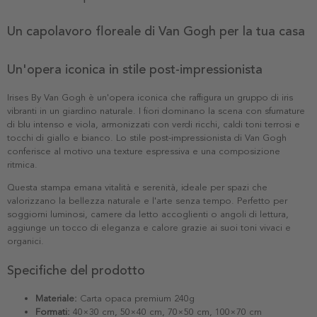
Un capolavoro floreale di Van Gogh per la tua casa
Un'opera iconica in stile post-impressionista
Irises By Van Gogh è un'opera iconica che raffigura un gruppo di iris
vibranti in un giardino naturale. I fiori dominano la scena con sfumature
di blu intenso e viola, armonizzati con verdi ricchi, caldi toni terrosi e
tocchi di giallo e bianco. Lo stile post-impressionista di Van Gogh
conferisce al motivo una texture espressiva e una composizione
ritmica.
Questa stampa emana vitalità e serenità, ideale per spazi che
valorizzano la bellezza naturale e l'arte senza tempo. Perfetto per
soggiorni luminosi, camere da letto accoglienti o angoli di lettura,
aggiunge un tocco di eleganza e calore grazie ai suoi toni vivaci e
organici.
Specifiche del prodotto
Materiale:
Carta opaca premium 240g
Formati:
40×30 cm, 50×40 cm, 70×50 cm, 100×70 cm