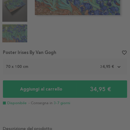
Item
Poster Irises By Van Gogh
favorite_border
1
of
70 x 100 cm
34,95 €
4
34,95 €
Aggiungi al carrello
Disponibile
- Consegna in
3-7 giorni
Descrizione del prodotto