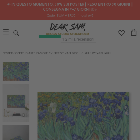
🌟 IN QUESTO MOMENTO: 30% SUI POSTER┃ RESO ENTRO 30 GIORNI ┃
CONSEGNA IN 2–7 GIORNI 📦✨
Code: SUMMER30
, fino al 6/8
POSTER
/
OPERE D'ARTE FAMOSE
/
VINCENT VAN GOGH
/
IRISES BY VAN GOGH