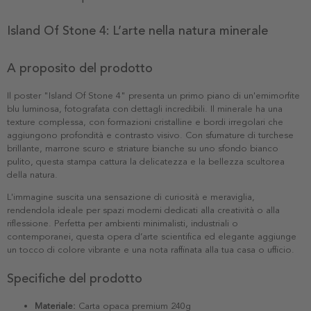
Island Of Stone 4: L’arte nella natura minerale
A proposito del prodotto
Il poster "Island Of Stone 4" presenta un primo piano di un'emimorfite
blu luminosa, fotografata con dettagli incredibili. Il minerale ha una
texture complessa, con formazioni cristalline e bordi irregolari che
aggiungono profondità e contrasto visivo. Con sfumature di turchese
brillante, marrone scuro e striature bianche su uno sfondo bianco
pulito, questa stampa cattura la delicatezza e la bellezza scultorea
della natura.
L'immagine suscita una sensazione di curiosità e meraviglia,
rendendola ideale per spazi moderni dedicati alla creatività o alla
riflessione. Perfetta per ambienti minimalisti, industriali o
contemporanei, questa opera d’arte scientifica ed elegante aggiunge
un tocco di colore vibrante e una nota raffinata alla tua casa o ufficio.
Specifiche del prodotto
Materiale:
Carta opaca premium 240g