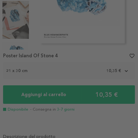
Item
1
Poster Island Of Stone 4
favorite_border
of
4
21 x 30 cm
10,35 €
10,35 €
Aggiungi al carrello
Disponibile
- Consegna in
3-7 giorni
Descrizione del prodotto