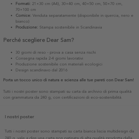
Formati:
21×30 cm (A4), 30×40 cm, 40×50 cm, 50×70 cm,
70×100 cm
Cornice:
Venduta separatamente (disponibile in quercia, nero e
bianco)
Produzione:
Stampa sostenibile in Scandinavia
Perché scegliere Dear Sam?
30 giorni di reso - prova a casa senza rischi
Consegna rapida 2-4 giorni lavorativi
Produzione sostenibile con materiali ecologici
Design scandinavo dal 2016
Porta un tocco unico di natura e scienza alle tue pareti con Dear Sam!
Tutti i nostri poster sono stampati su carta da archivio di prima qualità
con grammatura da 240 g, con certificazioni di eco-sostenibilità.
I nostri poster
Tutti i nostri poster sono stampati su carta bianca liscia multidesign da
240 g, vale a dire una carta non patinata di alta qualità prodotta dalla