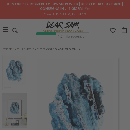
🌟 IN QUESTO MOMENTO: 30% SUI POSTER┃ RESO ENTRO 30 GIORNI ┃
CONSEGNA IN 2–7 GIORNI 📦✨
Code: SUMMER30
, fino al 6/8
POSTER
/
NATUR
/
NATURA E PAESAGGI
/
ISLAND OF STONE 4