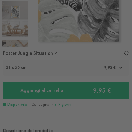
Item
1
Poster Jungle Situation 2
favorite_border
of
5
21 x 30 cm
9,95 €
9,95 €
Aggiungi al carrello
Disponibile
- Consegna in
3-7 giorni
Descrizione del prodotto