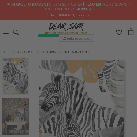
🌟 IN QUESTO MOMENTO: 30% SUI POSTER┃ RESO ENTRO 30 GIORNI ┃
CONSEGNA IN 2–7 GIORNI 📦✨
Code: SUMMER30
, fino al 8/8
POSTER
/
STANZA
/
POSTER PER BAMBINI
/
JUNGLE SITUATION 2