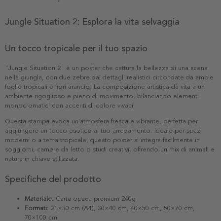
Jungle Situation 2: Esplora la vita selvaggia
Un tocco tropicale per il tuo spazio
"Jungle Situation 2" è un poster che cattura la bellezza di una scena
nella giungla, con due zebre dai dettagli realistici circondate da ampie
foglie tropicali e fiori arancio. La composizione artistica dà vita a un
ambiente rigoglioso e pieno di movimento, bilanciando elementi
monocromatici con accenti di colore vivaci.
Questa stampa evoca un'atmosfera fresca e vibrante, perfetta per
aggiungere un tocco esotico al tuo arredamento. Ideale per spazi
moderni o a tema tropicale, questo poster si integra facilmente in
soggiorni, camere da letto o studi creativi, offrendo un mix di animali e
natura in chiave stilizzata.
Specifiche del prodotto
Materiale:
Carta opaca premium 240g
Formati:
21×30 cm (A4), 30×40 cm, 40×50 cm, 50×70 cm,
70×100 cm