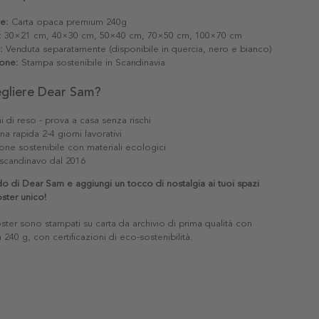
le:
Carta opaca premium 240g
:
30×21 cm, 40×30 cm, 50×40 cm, 70×50 cm, 100×70 cm
:
Venduta separatamente (disponibile in quercia, nero e bianco)
one:
Stampa sostenibile in Scandinavia
egliere Dear Sam?
i di reso - prova a casa senza rischi
a rapida 2-4 giorni lavorativi
one sostenibile con materiali ecologici
scandinavo dal 2016
o di Dear Sam e aggiungi un tocco di nostalgia ai tuoi spazi
ster unico!
poster sono stampati su carta da archivio di prima qualità con
240 g, con certificazioni di eco-sostenibilità.