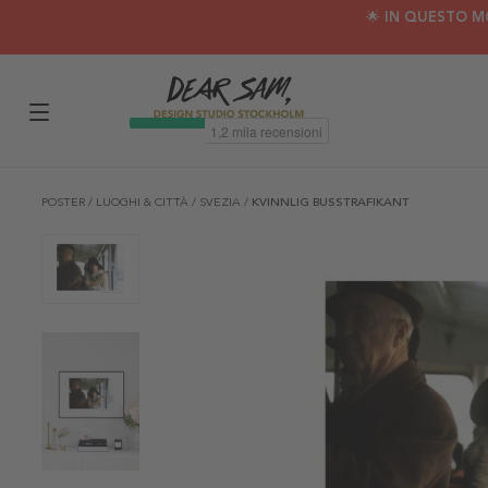
🌟 IN QUESTO M
POSTER
/
LUOGHI & CITTÀ
/
SVEZIA
/
KVINNLIG BUSSTRAFIKANT