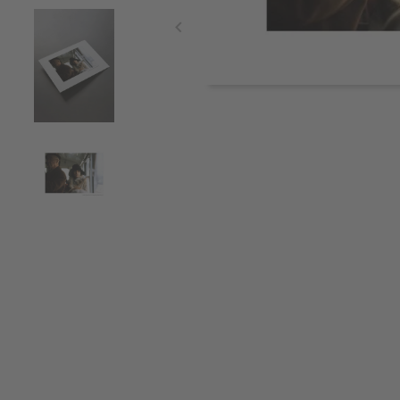
Item
1
of
4