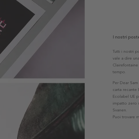
I nostri post
Tutti i nostri
vale a dire una
Clairefontaine 
tempo.
Per Dear Sam l
carta recante 
Ecolabel UE pe
impatto zero s
Svanen.
Puoi trovare 