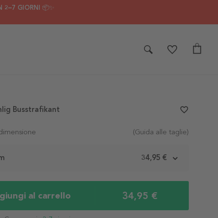
 2–7 GIORNI 📦✨
lig Busstrafikant
favorite_border
 dimensione
(Guida alle taglie)
cm
34,95 €
34,95 €
iungi al carrello