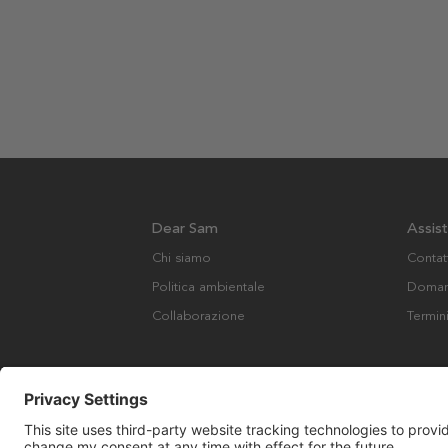
Dear Sam
Assis
Chi siamo
Contat
Politica ambientale
Domand
Collaborazione
Termin