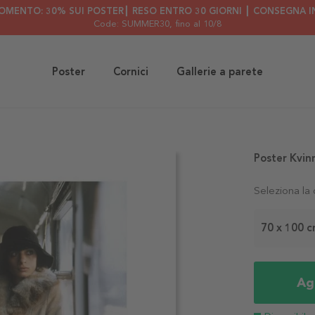
OMENTO: 30% SUI POSTER┃ RESO ENTRO 30 GIORNI ┃ CONSEGNA IN
Code: SUMMER30
, fino al 10/8
Poster
Cornici
Gallerie a parete
Poster Kvinn
Seleziona la
70 x 100 
Agg