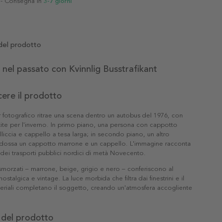
- Consegna in
3-7 giorni
del prodotto
 nel passato con Kvinnlig Busstrafikant
ere il prodotto
fotografico ritrae una scena dentro un autobus del 1976, con
tite per l'inverno. In primo piano, una persona con cappotto
lliccia e cappello a tesa larga; in secondo piano, un altro
dossa un cappotto marrone e un cappello. L'immagine racconta
à dei trasporti pubblici nordici di metà Novecento.
e smorzati – marrone, beige, grigio e nero – conferiscono al
nostalgica e vintage. La luce morbida che filtra dai finestrini e il
eriali completano il soggetto, creando un'atmosfera accogliente
 del prodotto