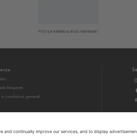
POSTER KVINNLIG BUSSTRAFIKANT
tenza
Se
taci
e frequenti
i e condizioni generali