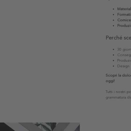
Materia
Formati
Cornice
Produzi
Perché sc
30 giorn
Consegn
Produzi
Design 
Scopri la dolc
oggi!
Tutti i nostri 
grammatura da 