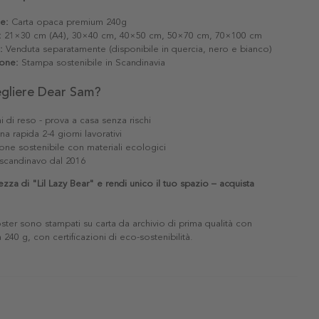
le:
Carta opaca premium 240g
:
21×30 cm (A4), 30×40 cm, 40×50 cm, 50×70 cm, 70×100 cm
:
Venduta separatamente (disponibile in quercia, nero e bianco)
one:
Stampa sostenibile in Scandinavia
egliere Dear Sam?
i di reso - prova a casa senza rischi
a rapida 2-4 giorni lavorativi
one sostenibile con materiali ecologici
scandinavo dal 2016
ezza di "Lil Lazy Bear" e rendi unico il tuo spazio – acquista
poster sono stampati su carta da archivio di prima qualità con
240 g, con certificazioni di eco-sostenibilità.