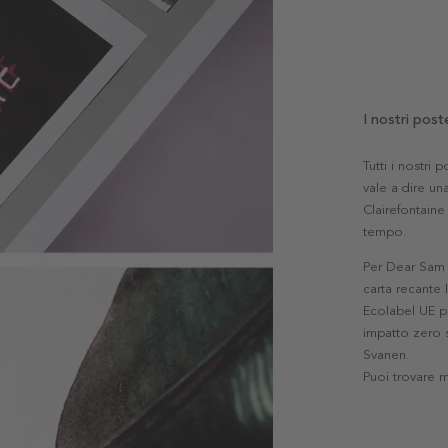
I nostri post
Tutti i nostri
vale a dire una
Clairefontaine 
tempo.
Per Dear Sam l
carta recante 
Ecolabel UE pe
impatto zero s
Svanen.
Puoi trovare 