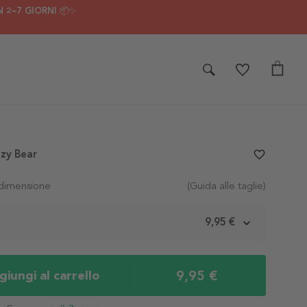
 2–7 GIORNI 📦✨
azy Bear
favorite_border
 dimensione
(Guida alle taglie)
m
9,95 €
9,95 €
iungi al carrello