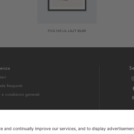
POSTER LIL LAZY BEAR
tenza
Se
taci
e frequenti
i e condizioni generali