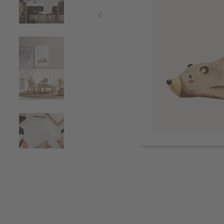
Item
1
of
5