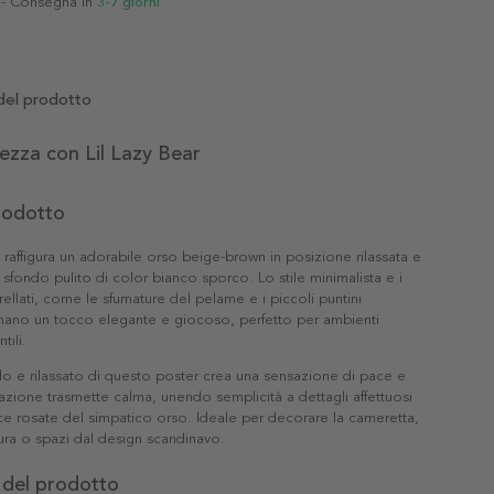
- Consegna in
3-7 giorni
del prodotto
ezza con Lil Lazy Bear
prodotto
" raffigura un adorabile orso beige-brown in posizione rilassata e
 sfondo pulito di color bianco sporco. Lo stile minimalista e i
rellati, come le sfumature del pelame e i piccoli puntini
onano un tocco elegante e giocoso, perfetto per ambienti
tili.
illo e rilassato di questo poster crea una sensazione di pace e
trazione trasmette calma, unendo semplicità a dettagli affettuosi
e rosate del simpatico orso. Ideale per decorare la cameretta,
ura o spazi dal design scandinavo.
 del prodotto