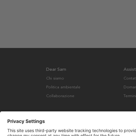
Dear Sam
Assis
Chi siamo
Contat
Politica ambientale
Domand
Collaborazione
Termin