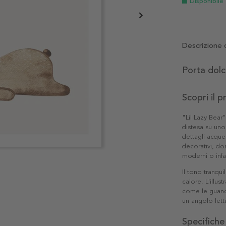
Disponibile
Descrizione 
Porta dolc
Scopri il 
"Lil Lazy Bear
distesa su uno
dettagli acque
decorativi, d
moderni o infan
Il tono tranqu
calore. L'illus
come le guanc
un angolo lett
Specifiche