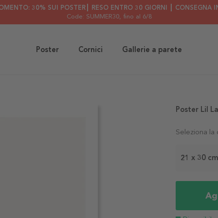
OMENTO: 30% SUI POSTER┃ RESO ENTRO 30 GIORNI ┃ CONSEGNA IN
Code: SUMMER30
, fino al 6/8
Poster
Cornici
Gallerie a parete
Poster Lil L
Seleziona la
21 x 30 c
Agg