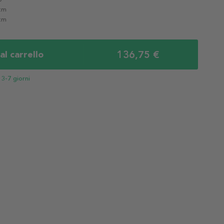
 cm
 cm
136,75 €
al carrello
n
3-7 giorni