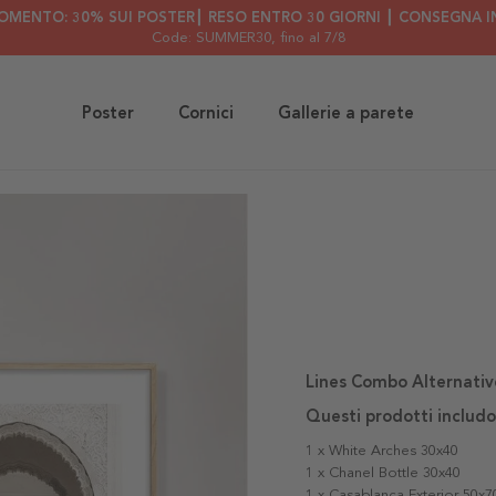
OMENTO: 30% SUI POSTER┃ RESO ENTRO 30 GIORNI ┃ CONSEGNA IN
Code: SUMMER30
, fino al 7/8
Poster
Cornici
Gallerie a parete
Lines Combo Alternativ
Questi prodotti includo
1 x White Arches 30x40
1 x Chanel Bottle 30x40
1 x Casablanca Exterior 50x7