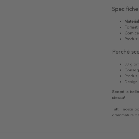
Specifiche
Materia
Formati
Cornice
Produzi
Perché sc
30 giorn
Consegn
Produzi
Design 
Scopri la bel
stesso!
Tutti i nostri 
grammatura da 