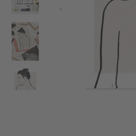
Item
1
of
4