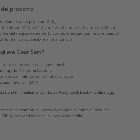
 del prodotto
le:
Carta opaca premium 240g
:
21×30 cm (A4), 30×40 cm, 40×50 cm, 50×70 cm, 70×100 cm
:
Venduta separatamente (disponibile in quercia, nero e bianco)
one:
Stampa sostenibile in Scandinavia
egliere Dear Sam?
i di reso - prova a casa senza rischi
a rapida 2-4 giorni lavorativi
one sostenibile con materiali ecologici
scandinavo dal 2016
lezza del minimalismo con Look Away Look Back – ordina oggi
poster sono stampati su carta da archivio di prima qualità con
240 g, con certificazioni di eco-sostenibilità.