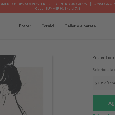
OMENTO: 30% SUI POSTER┃ RESO ENTRO 30 GIORNI ┃ CONSEGNA IN
Code: SUMMER30
, fino al 7/8
Poster
Cornici
Gallerie a parete
Poster Look
Seleziona la
21 x 30 c
Agg