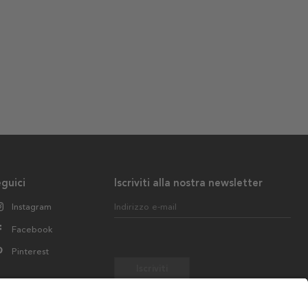
guici
Iscriviti alla nostra newsletter
Instagram
Indirizzo e-mail
Facebook
Pinterest
Iscriviti