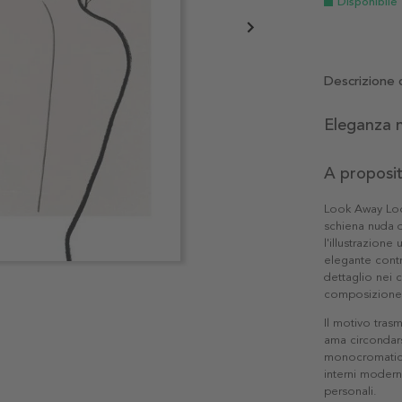
Disponibile
Descrizione 
Eleganza n
A proposi
Look Away Look
schiena nuda d
l'illustrazion
elegante contr
dettaglio nei 
composizione 
Il motivo trasm
ama circondarsi
monocromatica 
interni modern
personali.