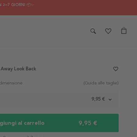
 2–7 GIORNI 📦✨
 Away Look Back
favorite_border
 dimensione
(Guida alle taglie)
m
9,95 €
9,95 €
iungi al carrello