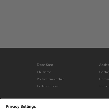
Dear Sam
Assis
Chi siamo
Contat
Politica ambientale
Domand
Collaborazione
Termin