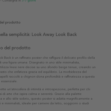
- Consegna in
3-7 giorni
del prodotto
ella semplicità: Look Away Look Back
to del prodotto
 Back è un raffinato poster che raffigura il delicato profilo della
i una figura umana. Disegnato in uno stile minimalista,
e utilizza linee nere decise su uno sfondo beige tenue, creando un
asto che enfatizza grazia ed equilibrio. La morbidezza del
capelli raccolti a chignon dona profondità e raffinatezza a questa
essenziale.
ette un'atmosfera di intimità e introspezione, perfetta per chi
 di arte che ispira calma e serenità. Grazie alla palette
e allo stile sobrio, questo poster si adatta magnificamente a
i e minimalisti, ideale per camere da letto, soggiorni o studi