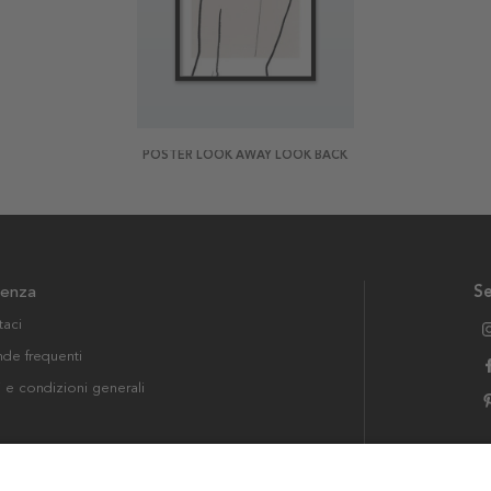
POSTER LOOK AWAY LOOK BACK
tenza
Se
taci
e frequenti
i e condizioni generali