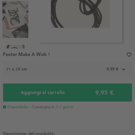
Item
1
Poster Make A Wish 1
favorite_border
of
6
21 x 30 cm
9,95 €
9,95 €
Aggiungi al carrello
Disponibile
- Consegna in
3-7 giorni
Descrizione del prodotto