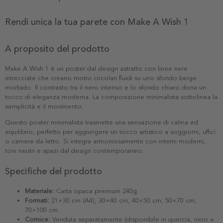
Rendi unica la tua parete con Make A Wish 1
A proposito del prodotto
Make A Wish 1 è un poster dal design astratto con linee nere
intrecciate che creano motivi circolari fluidi su uno sfondo beige
morbido. Il contrasto tra il nero intenso e lo sfondo chiaro dona un
tocco di eleganza moderna. La composizione minimalista sottolinea la
semplicità e il movimento.
Questo poster minimalista trasmette una sensazione di calma ed
equilibrio, perfetto per aggiungere un tocco artistico a soggiorni, uffici
o camere da letto. Si integra armoniosamente con interni moderni,
toni neutri e spazi dal design contemporaneo.
Specifiche del prodotto
Materiale:
Carta opaca premium 240g
Formati:
21×30 cm (A4), 30×40 cm, 40×50 cm, 50×70 cm,
70×100 cm
Cornice:
Venduta separatamente (disponibile in quercia, nero e